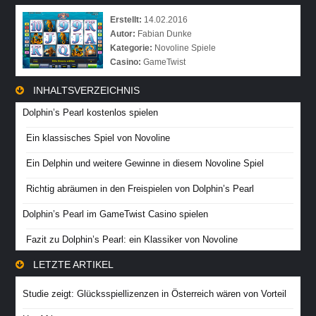
Erstellt:
14.02.2016
Autor:
Fabian Dunke
Kategorie:
Novoline Spiele
Casino:
GameTwist
INHALTSVERZEICHNIS
Dolphin’s Pearl kostenlos spielen
Ein klassisches Spiel von Novoline
Ein Delphin und weitere Gewinne in diesem Novoline Spiel
Richtig abräumen in den Freispielen von Dolphin’s Pearl
Dolphin’s Pearl im GameTwist Casino spielen
Fazit zu Dolphin’s Pearl: ein Klassiker von Novoline
LETZTE ARTIKEL
Studie zeigt: Glücksspiellizenzen in Österreich wären von Vorteil