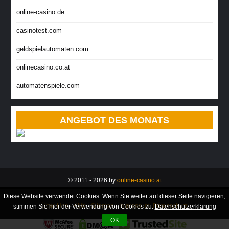
online-casino.de
casinotest.com
geldspielautomaten.com
onlinecasino.co.at
automatenspiele.com
ANGEBOT DES MONATS
© 2011 - 2026 by
online-casino.at
Diese Website verwendet Cookies. Wenn Sie weiter auf dieser Seite navigieren,
Über Uns
-
Hilfe
-
Sitemap
-
Impressum
,
Datenschutz
stimmen Sie hier der Verwendung von Cookies zu.
Datenschutzerklärung
OK