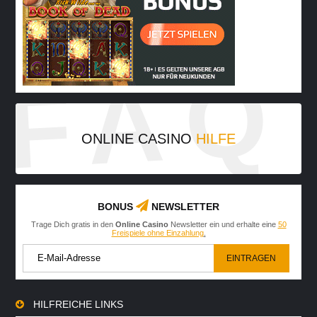
ONLINE CASINO
HILFE
BONUS
NEWSLETTER
Trage Dich gratis in den
Online Casino
Newsletter ein und erhalte eine
50
Freispiele ohne Einzahlung
.
HILFREICHE LINKS