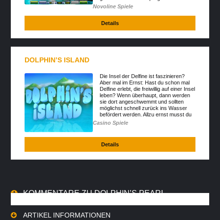
steigt und steigt und s...
Novoline Spiele
Details
DOLPHIN’S ISLAND
Die Insel der Delfine ist faszinieren?
Aber mal im Ernst: Hast du schon mal
Delfine erlebt, die freiwillig auf einer Insel
leben? Wenn überhaupt, dann werden
sie dort angeschwemmt und sollten
möglichst schnell zurück ins Wasser
befördert werden. Allzu ernst musst du
den Titel...
Casino Spiele
Details
KOMMENTARE ZU DOLPHIN’S PEARL
ARTIKEL INFORMATIONEN