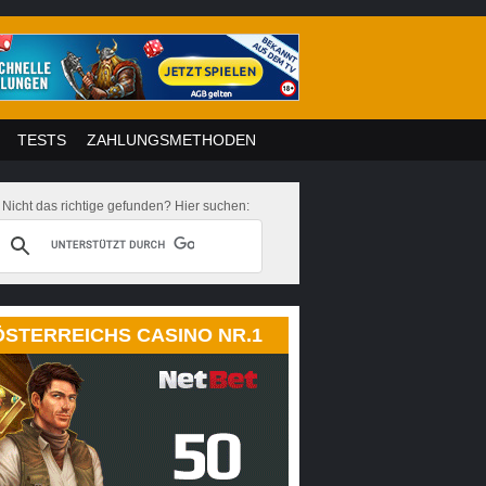
TESTS
ZAHLUNGSMETHODEN
Nicht das richtige gefunden? Hier suchen:
ÖSTERREICHS CASINO NR.1