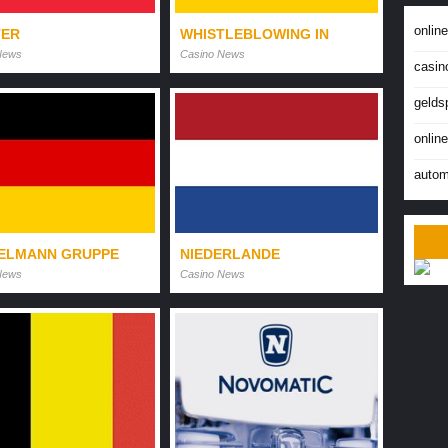
onlin
TER
WHISTLEBLOWING IN
News
Casino News
POTGEWINN IM
DEUTSCHLAND GEGEN
casin
NO VELDEN
ILLEGALES GLÜCKSSPIEL
gelds
onlin
autom
ELMANN GRUPPE
NIEDERLANDE
News
Casino News
 IN DEUTSCHLAND
BEKOMMEN STAKELOGIC
ZIERT
LIVE CASINO