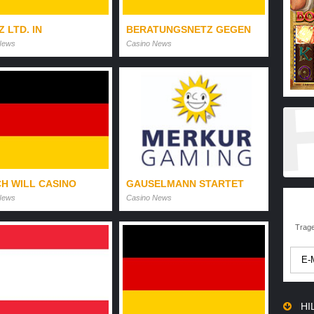
 LTD. IN
BERATUNGSNETZ GEGEN
News
Casino News
SCHLAND
SPIELSUCHT NOCH NICHT
ZIERT
AKTIV
H WILL CASINO
GAUSELMANN STARTET
News
Casino News
AMING VERBIETEN
NEUE SLOT PLATTFORM
Trage
HI