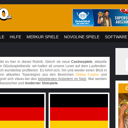
LE
HILFE
MERKUR SPIELE
NOVOLINE SPIELE
SOFTWARE
ibt es hier in dieser Rubrik. Gleich ob neue
Casinospiele
, aktuelle
lücksspielbesitz: wir halten all unsere Leser auf dem Laufenden.
h wunderbar profitieren. Es lohnt sich, hin und wieder einen Blick in
in aktuelles Topereignis aus den Bereichen
Online Casino
und
ignet sich etwas bei den
beliebtesten Anbietern im Netz
. Mal werden
 klassischer und
moderner Slotspiele
.