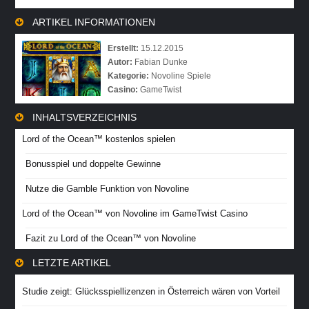
ARTIKEL INFORMATIONEN
Erstellt:
15.12.2015
Autor:
Fabian Dunke
Kategorie:
Novoline Spiele
Casino:
GameTwist
INHALTSVERZEICHNIS
Lord of the Ocean™ kostenlos spielen
Bonusspiel und doppelte Gewinne
Nutze die Gamble Funktion von Novoline
Lord of the Ocean™ von Novoline im GameTwist Casino
Fazit zu Lord of the Ocean™ von Novoline
LETZTE ARTIKEL
Studie zeigt: Glücksspiellizenzen in Österreich wären von Vorteil