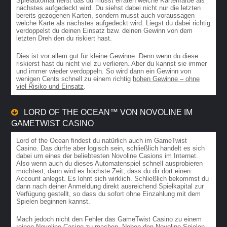
Spielautomat heißt das du musst erraten welche Kartenfarbe als
nächstes aufgedeckt wird. Du siehst dabei nicht nur die letzten
bereits gezogenen Karten, sondern musst auch voraussagen
welche Karte als nächstes aufgedeckt wird. Liegst du dabei richtig
verdoppelst du deinen Einsatz bzw. deinen Gewinn von dem
letzten Dreh den du riskiert hast.
Dies ist vor allem gut für kleine Gewinne. Denn wenn du diese
riskierst hast du nicht viel zu verlieren. Aber du kannst sie immer
und immer wieder verdoppeln. So wird dann ein Gewinn von
wenigen Cents schnell zu einem richtig
hohen Gewinne – ohne
viel Risiko und Einsatz
.
LORD OF THE OCEAN™ VON NOVOLINE IM
GAMETWIST CASINO
Lord of the Ocean findest du natürlich auch im GameTwist
Casino. Das dürfte aber logisch sein, schließlich handelt es sich
dabei um eines der beliebtesten Novoline Casions im Internet.
Also wenn auch du dieses Automatenspiel schnell ausprobieren
möchtest, dann wird es höchste Zeit, dass du dir dort einen
Account anlegst. Es lohnt sich wirklich. Schließlich bekommst du
dann nach deiner Anmeldung direkt ausreichend Spielkapital zur
Verfügung gestellt, so dass du sofort ohne Einzahlung mit dem
Spielen beginnen kannst.
Mach jedoch nicht den Fehler das GameTwist Casino zu einem
reinen Novoline Casino zu machen. Neben den Novoline Spielen