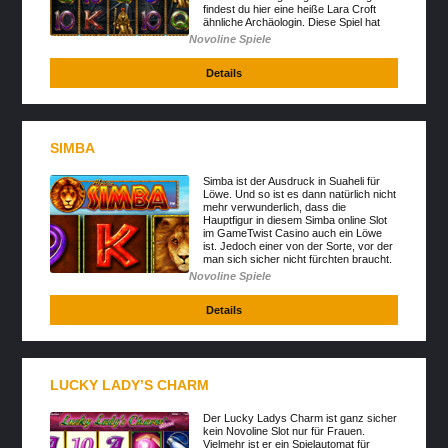
findest du hier eine heiße Lara Croft
ähnliche Archäologin. Diese Spiel hat
wirklich Potenti...
Novoline Spiele
Details
SIMBA
Simba ist der Ausdruck in Suaheli für
Löwe. Und so ist es dann natürlich nicht
mehr verwunderlich, dass die
Hauptfigur in diesem Simba online Slot
im GameTwist Casino auch ein Löwe
ist. Jedoch einer von der Sorte, vor der
man sich sicher nicht fürchten braucht.
Denn als Wild...
Novoline Spiele
Details
LUCKY LADY’S CHARM
Der Lucky Ladys Charm ist ganz sicher
kein Novoline Slot nur für Frauen.
Vielmehr ist er ein Spielautomat für