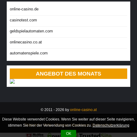
online-casino.de
casinotest.com
geldspielautomaten.com
onlinecasino.co.at
automatenspiele.com
ANGEBOT DES MONATS
© 2011 - 2026 by
online-casino.at
Diese Website verwendet Cookies. Wenn Sie weiter auf dieser Seite navigieren,
Über Uns
-
Hilfe
-
Sitemap
-
Impressum
,
Datenschutz
stimmen Sie hier der Verwendung von Cookies zu.
Datenschutzerklärung
OK