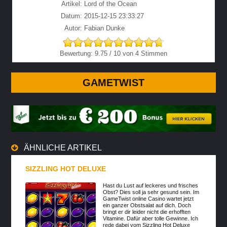
Artikel:
Lord of the Ocean
Datum:
2015-12-15 23:33:27
Autor:
Fabian Dunke
9.75
/
10
von
4
Stimmen
GAMETWIST
ÄHNLICHE ARTIKEL
SIZZLING HOT DELUXE
Hast du Lust auf leckeres und frisches
Obst? Dies soll ja sehr gesund sein. Im
GameTwist online Casino wartet jetzt
ein ganzer Obstsalat auf dich. Doch
bringt er dir leider nicht die erhofften
Vitamine. Dafür aber tolle Gewinne. Ich
rede dabei vom Sizzling Hot Deluxe