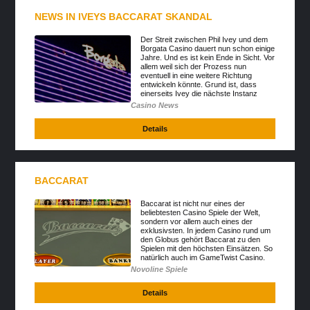
NEWS IN IVEYS BACCARAT SKANDAL
Der Streit zwischen Phil Ivey und dem
Borgata Casino dauert nun schon einige
Jahre. Und es ist kein Ende in Sicht. Vor
allem weil sich der Prozess nun
eventuell in eine weitere Richtung
entwickeln könnte. Grund ist, dass
einerseits Ivey die nächste Instanz
angerufen hat und and...
Casino News
Details
BACCARAT
Baccarat ist nicht nur eines der
beliebtesten Casino Spiele der Welt,
sondern vor allem auch eines der
exklusivsten. In jedem Casino rund um
den Globus gehört Baccarat zu den
Spielen mit den höchsten Einsätzen. So
natürlich auch im GameTwist Casino.
Wobei du dann im online Ca...
Novoline Spiele
Details