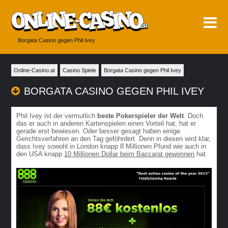
Borgata Casino gegen Phil Ivey
Online-Casino.at
Casino Spiele
Borgata Casino gegen Phil Ivey
BORGATA CASINO GEGEN PHIL IVEY
Phil Ivey ist der vermutlich
beste Pokerspieler der Welt
. Doch
das er auch in anderen Kartenspielen einen Vorteil hat, hat er
gerade erst bewiesen. Oder besser gesagt haben einige
Gerichtsverfahren an den Tag geföhrdert. Denn in diesen wird klar,
dass Ivey sowohl in London knapp 8 Millionen Pfund wie auch in
den USA knapp
10 Millionen Dollar beim Baccarat gewonnen
hat.