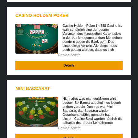
CASINO HOLDEM POKER
Casino Holdem Poker im 888 Casino ist
wahrscheinlich eine der besten
Varianten des klassischen Kartenspiels
in der es nicht gegen andere Menschen,
sondern gegen die Bank geht. Das
bietet einige Vorteile. Allerdings muss
auch gesagt werden, dass es sich
dabei dementsprechend um ei...
Casino Spiele
Details
MINI BACCARAT
Nicht alles was man verkleinert wird
besser. Bei Baccarat scheint es jedoch
anders zu sein. Denn es war Mini
Baccarat, das Baccarat wieder
Gesellschaftsfähig gemacht hat. In
diesem Casino Spiel wurden nämlich die
teilweise doch recht komplizierten
Baccarat Regeln vereinfacht un...
Casino Spiele