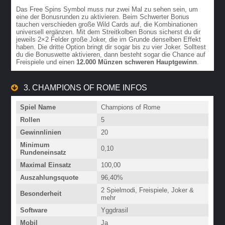
Das Free Spins Symbol muss nur zwei Mal zu sehen sein, um
eine der Bonusrunden zu aktivieren. Beim Schwerter Bonus
tauchen verschieden große Wild Cards auf, die Kombinationen
universell ergänzen. Mit dem Streitkolben Bonus sicherst du dir
jeweils 2×2 Felder große Joker, die im Grunde denselben Effekt
haben. Die dritte Option bringt dir sogar bis zu vier Joker. Solltest
du die Bonuswette aktivieren, dann besteht sogar die Chance auf
Freispiele und einen
12.000 Münzen schweren Hauptgewinn
.
3. CHAMPIONS OF ROME INFOS
Spiel Name
Champions of Rome
Rollen
5
Gewinnlinien
20
Minimum
0,10
Rundeneinsatz
Maximal Einsatz
100,00
Auszahlungsquote
96,40%
2 Spielmodi, Freispiele, Joker &
Besonderheit
mehr
Software
Yggdrasil
Mobil
Ja