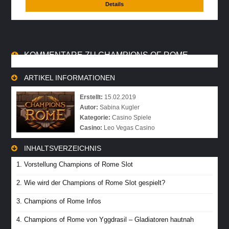
Details
KOMMENTARE ZU CHAMPIONS OF ROME
ARTIKEL INFORMATIONEN
Erstellt:
15.02.2019
Autor:
Sabina Kugler
Kategorie:
Casino Spiele
Casino:
Leo Vegas Casino
INHALTSVERZEICHNIS
1. Vorstellung Champions of Rome Slot
2. Wie wird der Champions of Rome Slot gespielt?
3. Champions of Rome Infos
4. Champions of Rome von Yggdrasil – Gladiatoren hautnah