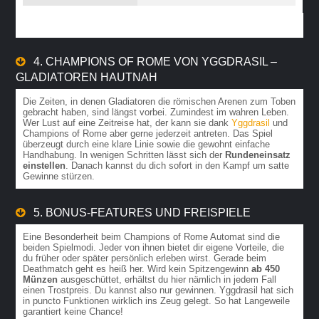
4. CHAMPIONS OF ROME VON YGGDRASIL –
GLADIATOREN HAUTNAH
Die Zeiten, in denen Gladiatoren die römischen Arenen zum Toben
gebracht haben, sind längst vorbei. Zumindest im wahren Leben.
Wer Lust auf eine Zeitreise hat, der kann sie dank
Yggdrasil
und
Champions of Rome aber gerne jederzeit antreten. Das Spiel
überzeugt durch eine klare Linie sowie die gewohnt einfache
Handhabung. In wenigen Schritten lässt sich der
Rundeneinsatz
einstellen
. Danach kannst du dich sofort in den Kampf um satte
Gewinne stürzen.
5. BONUS-FEATURES UND FREISPIELE
Eine Besonderheit beim Champions of Rome Automat sind die
beiden Spielmodi. Jeder von ihnen bietet dir eigene Vorteile, die
du früher oder später persönlich erleben wirst. Gerade beim
Deathmatch geht es heiß her. Wird kein Spitzengewinn
ab 450
Münzen
ausgeschüttet, erhältst du hier nämlich in jedem Fall
einen Trostpreis. Du kannst also nur gewinnen. Yggdrasil hat sich
in puncto Funktionen wirklich ins Zeug gelegt. So hat Langeweile
garantiert keine Chance!