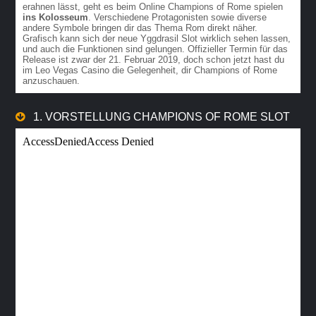
erahnen lässt, geht es beim Online Champions of Rome spielen
ins Kolosseum
. Verschiedene Protagonisten sowie diverse
andere Symbole bringen dir das Thema Rom direkt näher.
Grafisch kann sich der neue Yggdrasil Slot wirklich sehen lassen,
und auch die Funktionen sind gelungen. Offizieller Termin für das
Release ist zwar der 21. Februar 2019, doch schon jetzt hast du
im Leo Vegas Casino die Gelegenheit, dir Champions of Rome
anzuschauen.
1. VORSTELLUNG CHAMPIONS OF ROME SLOT