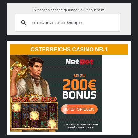
Nicht das richtige gefunden? Hier suchen:
ÖSTERREICHS CASINO NR.1