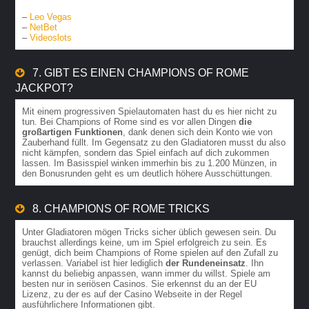
–
Leo Vegas
–
NetBet
–
Videoslots
7. GIBT ES EINEN CHAMPIONS OF ROME
JACKPOT?
Mit einem progressiven Spielautomaten hast du es hier nicht zu
tun. Bei Champions of Rome sind es vor allen Dingen
die
großartigen Funktionen
, dank denen sich dein Konto wie von
Zauberhand füllt. Im Gegensatz zu den Gladiatoren musst du also
nicht kämpfen, sondern das Spiel einfach auf dich zukommen
lassen. Im Basisspiel winken immerhin bis zu 1.200 Münzen, in
den Bonusrunden geht es um deutlich höhere Ausschüttungen.
8. CHAMPIONS OF ROME TRICKS
Unter Gladiatoren mögen Tricks sicher üblich gewesen sein. Du
brauchst allerdings keine, um im Spiel erfolgreich zu sein. Es
genügt, dich beim Champions of Rome spielen auf den Zufall zu
verlassen. Variabel ist hier lediglich
der Rundeneinsatz
. Ihn
kannst du beliebig anpassen, wann immer du willst. Spiele am
besten nur in seriösen Casinos. Sie erkennst du an der EU
Lizenz, zu der es auf der Casino Webseite in der Regel
ausführlichere Informationen gibt.