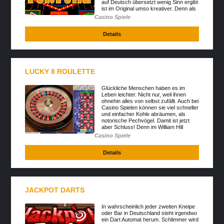
auf Deutsch übersetzt wenig Sinn ergibt
ist im Original umso kreativer. Denn als
Wha...
Casino Spiele
Details
LUCKY 8 ROULETTE
Glückliche Menschen haben es im
Leben leichter. Nicht nur, weil ihnen
ohnehin alles von selbst zufällt. Auch bei
Casino Spielen können sie viel schneller
und einfacher Kohle abräumen, als
notorische Pechvögel. Damit ist jetzt
aber Schluss! Denn im William Hill
Vegas gibt es ...
Casino Spiele
Details
JACKPOT DARTS
In wahrscheinlich jeder zweiten Kneipe
oder Bar in Deutschland steht irgendwo
ein Dart Automat herum. Schlimmer wird