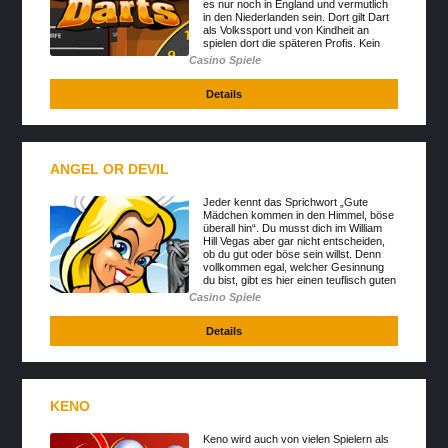
es nur noch in England und vermutlich
in den Niederlanden sein. Dort gilt Dart
als Volkssport und von Kindheit an
spielen dort die späteren Profis. Kein
Wunder al...
Casino Spiele
Details
ANGEL OR DEVIL
Jeder kennt das Sprichwort „Gute
Mädchen kommen in den Himmel, böse
überall hin“. Du musst dich im William
Hill Vegas aber gar nicht entscheiden,
ob du gut oder böse sein willst. Denn
vollkommen egal, welcher Gesinnung
du bist, gibt es hier einen teuflisch guten
Gewinn ab...
Casino Spiele
Details
KENO
Keno wird auch von vielen Spielern als