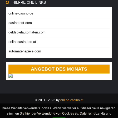
HILFREICHE LINKS
online-casino.de
casinotest.com
geldspielautomaten.com
onlinecasino.co.at
automatenspiele.com
ANGEBOT DES MONATS
© 2011 - 2026 by
online-casino.at
Diese Website verwendet Cookies. Wenn Sie weiter auf dieser Seite navigieren,
Über Uns
-
Hilfe
-
Sitemap
-
Impressum
,
Datenschutz
stimmen Sie hier der Verwendung von Cookies zu.
Datenschutzerklärung