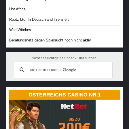
Hot Africa
Rootz Ltd. In Deutschland lizenziert
Wild Witches
Beratungsnetz gegen Spielsucht noch nicht aktiv
Nicht das richtige gefunden? Hier suchen:
ÖSTERREICHS CASINO NR.1