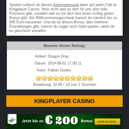
Spielen solltest du dieses
Automatenspiel
dann auf jeden Fall im
Kingplayer Casino. Nein nicht weil es dort für uns eine tolle
Provision gibt, sondern weil es für dich dort einen richtig geilen
Bonus gibt. Als Willkommensgeschenk kannst du nämlich bis zu
600 Euro kassieren. Und da es diesen Bonus über mehrere
Einzahlungen gibt, kannst du sogar noch Geld sparen, wenn du
es geschickt anstellst.
Artikel:
Dragon Drop
Datum:
2014-09-01 17:00:11
Autor:
Fabian Dunke
10.00
/
10
von
1
Stimmen
KINGPLAYER CASINO