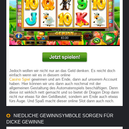
Jedoch wollen wir nicht nur an das Geld denken. Es reicht doch
einfach wenn wir es in diesem online
Casino Spiel
gewinnen und am Ende, dann auf unserem Account
haben. Hier können wir uns dann auch nochmal mit der
allgemeinen Gestaltung des Automatenspiels beschäftigen. Denn
diese ist wirklich nett gemacht und so bietet dir Dragon Drop dann
nicht nur etwas für den Geldbeutel, sondern am Ende auch etwas
fürs Auge. Und Spaß macht dieser online Slot dann auch noch.
NIEDLICHE GEWINNSYMBOLE SORGEN FÜR
DICKE GEWINNE