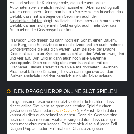
Es sind schon die Kartensymbole, die in diesem online
Automatenspiel ziemlich niedlich aussehen. Aber so richtig süß
wird es dann noch. Denn man hat als Spieler so ein bisschen das
Gefühl, dass mit ansteigenden Gewinnen auch der
Niedlichkeitsfaktor
steigt. Vielleicht ist das aber auch nur so ein
Gefühl, da man sich je mehr Geld es gibt auch mehr über das
Auftauchen der Gewinnsymbole freut.
In Dragon Drop findest du dann noch ein Schaf, einen Bauern,
eine Burg, eine Schatztruhe und selbstverständlich auch mehrere
Sondersymbole die auf dich warten. Zum Beispiel der Drache.
Dieser ist das Joker Symbol und taucht auf den Walzen zwei, drei
und vier auf. Dort wird er dann auch noch
alle Gewinne
verdoppeln
. Doch so richtig abräumen kannst du mit dem
Drachenei. Dieses startet 8 Freispiele mit doppelten Gewinnen.
Plus herabfallende Drachen, die sich dann irgendwo auf den
Walzen ansiedeln und dort natürlich auch als Joker agieren.
DEN DRAGON DROP ONLINE SLOT SPIELEN
Einige unserer Leser werden jetzt vielleicht befürchten, dass
dieser online Slot nicht so ganz das richtige Spiel für einen
gestandenen Mann oder
online Casino
Spieler
ist. Doch dabei
kannst du dich auch schnell täuschen. Denn die Gewinne sind
hoch und auch mehrere Features sorgen dafür, dass du sogar
noch mehr abräumen kannst. Es lohnt sich also auf jeden Fall
Dragon Drop auf jeden Fall mal eine Chance zu geben.