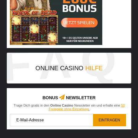
ONLINE CASINO
HILFE
BONUS
NEWSLETTER
Trage Dich gratis in den
Online Casino
Newsletter ein und erhalte eine
50
Freispiele ohne Einzahlung
.