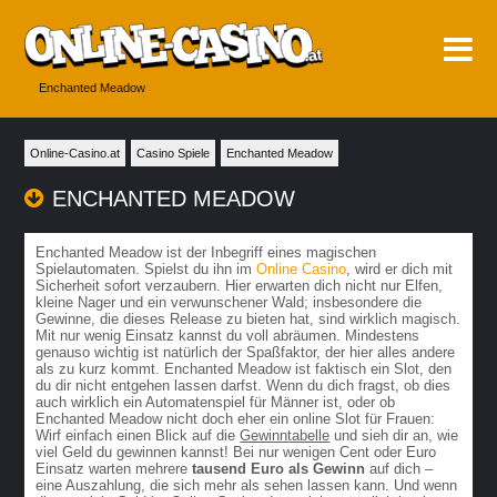
Enchanted Meadow
Online-Casino.at
Casino Spiele
Enchanted Meadow
ENCHANTED MEADOW
Enchanted Meadow ist der Inbegriff eines magischen
Spielautomaten. Spielst du ihn im
Online Casino
, wird er dich mit
Sicherheit sofort verzaubern. Hier erwarten dich nicht nur Elfen,
kleine Nager und ein verwunschener Wald; insbesondere die
Gewinne, die dieses Release zu bieten hat, sind wirklich magisch.
Mit nur wenig Einsatz kannst du voll abräumen. Mindestens
genauso wichtig ist natürlich der Spaßfaktor, der hier alles andere
als zu kurz kommt. Enchanted Meadow ist faktisch ein Slot, den
du dir nicht entgehen lassen darfst. Wenn du dich fragst, ob dies
auch wirklich ein Automatenspiel für Männer ist, oder ob
Enchanted Meadow nicht doch eher ein online Slot für Frauen:
Wirf einfach einen Blick auf die
Gewinntabelle
und sieh dir an, wie
viel Geld du gewinnen kannst! Bei nur wenigen Cent oder Euro
Einsatz warten mehrere
tausend Euro als Gewinn
auf dich –
eine Auszahlung, die sich mehr als sehen lassen kann. Und wenn