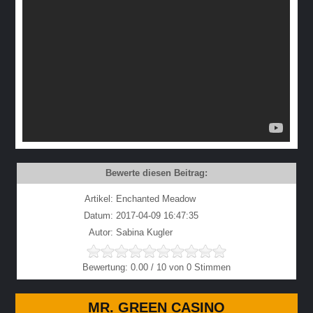
Artikel:
Enchanted Meadow
Datum:
2017-04-09 16:47:35
Autor:
Sabina Kugler
0.00
/
10
von
0
Stimmen
MR. GREEN CASINO