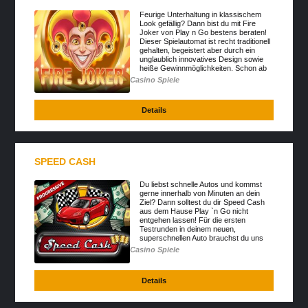
Feurige Unterhaltung in klassischem
Look gefällig? Dann bist du mit Fire
Joker von Play n Go bestens beraten!
Dieser Spielautomat ist recht traditionell
gehalten, begeistert aber durch ein
unglaublich innovatives Design sowie
heiße Gewinnmöglichkeiten. Schon ab
fünf Cent pro ...
Casino Spiele
Details
SPEED CASH
Du liebst schnelle Autos und kommst
gerne innerhalb von Minuten an dein
Ziel? Dann solltest du dir Speed Cash
aus dem Hause Play `n Go nicht
entgehen lassen! Für die ersten
Testrunden in deinem neuen,
superschnellen Auto brauchst du uns
nicht verlassen, denn wir stellen dir das
Casino Spiele
...
Details