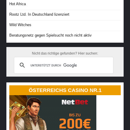
Hot Africa
Rootz Ltd. In Deutschland lizenziert
Wild Witches
Beratungsnetz gegen Spielsucht noch nicht aktiv
Nicht das richtige gefunden? Hier suchen:
ÖSTERREICHS CASINO NR.1