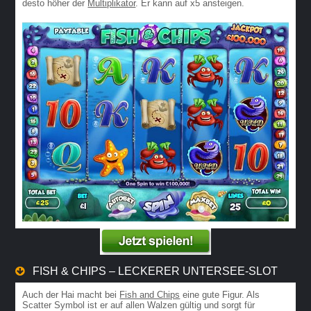
desto höher der
Multiplikator
. Er kann auf x5 ansteigen.
FISH & CHIPS – LECKERER UNTERSEE-SLOT
Auch der Hai macht bei
Fish and Chips
eine gute Figur. Als
Scatter Symbol ist er auf allen Walzen gültig und sorgt für