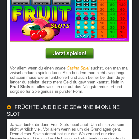
Vor allem wenn du einen
online
Casino Spiel
suchst, den man mal
zwischendurch spielen kann. Also bei dem man nicht ewig lange
schauen muss wie er funktioniert und auch keiner bei dem du je
länger du spielst, desto mehr Geld du gewinnen kannst. Nein in
Fruit Slots
ist alles wirklich nur auf das Nötigste reduziert und
sorgt so für Spielgenuss in purster Form.
FRÜCHTE UND DICKE GEWINNE IM ONLINE
SLOT
Ja was bietet dir dann Fruit Slots überhaupt. Um ehrlich zu sein
nicht wirklich viel. Vor allem wenn es um die Grundlagen geht.
Denn dieser Spielautomat hat nur drei Walzen und nur eine
Gewinnlinie. Das sind wirklich wenige Entscheidungen die du da