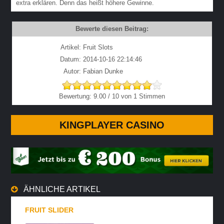
extra erklären. Denn das heißt höhere Gewinne.
Artikel:
Fruit Slots
Datum:
2014-10-16 22:14:46
Autor:
Fabian Dunke
9.00
/
10
von
1
Stimmen
KINGPLAYER CASINO
ÄHNLICHE ARTIKEL
FRUIT SLIDER