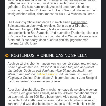
treffen musst. Auch die Einsätze sind nicht ganz so breit
gefächert. Du hast nämlich die Auswahl unter verschiedenen
Einsätzen zwischen 25 Cent und 5 Euro. Wenn du diese noch ein
wenig erhöhen willst, dann kannst du bis zu 3 Münzen riskieren.
Die Gewinnsymbole sind dann für solch einen
klassischen
Spielautomaten
doch wirklich viele. Denn es gibt Kirschen,
Zitronen, Orangen, Pflaumen, Melonen sowie drei
unterschiedliche Bar Symbole. Und auch dien Fruchtmix, also alle
Früchte auf einmal taucht dann auf den drei Walzen dieses online
Slots auf. Dieser sorgt dann auch für den Hauptgewinn von
maximal 12.500 Euro.
KOSTENLOS IM ONLINE CASINO SPIELEN
Auch du wirst sicher jemanden kennen, der
dir schon mal mit dem
Spruch gekommen ist: Umsonst ist nur der Tod, und der kostet
das Leben. Doch es gibt durchaus viele Dinge geschenkt, vor
allem in der Welt der
online Casinos
und um genau zu sein im
Kingplayer
Casino. Denn dieser Anbieter überrascht zum Beispiel
mit Freispielen für seine neuen Spieler.
Aber das ist nicht alles. Denn nicht nur, dass du so ohne eigenen
Einsatz Geld gewinnen kannst, nein als Willkommensbonus wirst
du auch mit bis zu 600 Euro beschenkt. Also genug Geld um
deine Bankroll kräftig auszubauen und so auch höher spielen zu
können. Und was das bedeutet müssen wir hier wohl nicht mehr