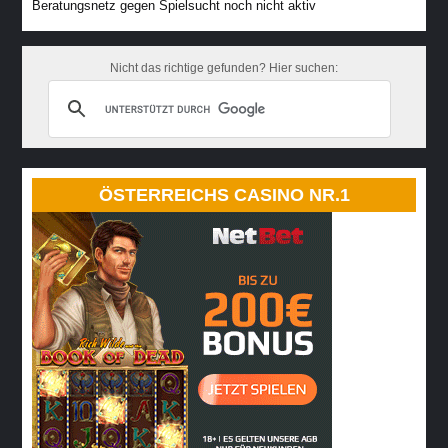
Beratungsnetz gegen Spielsucht noch nicht aktiv
Nicht das richtige gefunden? Hier suchen:
ÖSTERREICHS CASINO NR.1