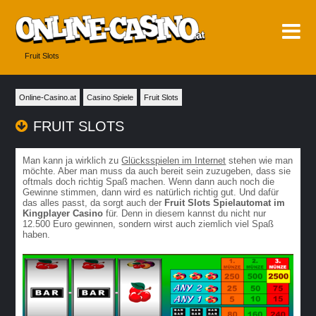
Fruit Slots
Online-Casino.at
Casino Spiele
Fruit Slots
FRUIT SLOTS
Man kann ja wirklich zu
Glücksspielen im Internet
stehen wie man
möchte. Aber man muss da auch bereit sein zuzugeben, dass sie
oftmals doch richtig Spaß machen. Wenn dann auch noch die
Gewinne stimmen, dann wird es natürlich richtig gut. Und dafür
das alles passt, da sorgt auch der
Fruit Slots Spielautomat im
Kingplayer Casino
für. Denn in diesem kannst du nicht nur
12.500 Euro gewinnen, sondern wirst auch ziemlich viel Spaß
haben.