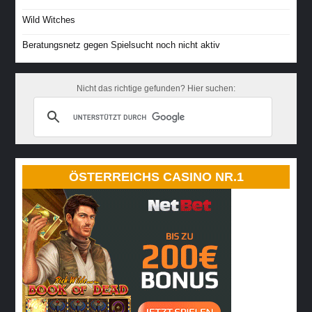
Wild Witches
Beratungsnetz gegen Spielsucht noch nicht aktiv
Nicht das richtige gefunden? Hier suchen:
ÖSTERREICHS CASINO NR.1