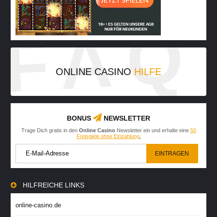
ONLINE CASINO
HILFE
BONUS
NEWSLETTER
Trage Dich gratis in den
Online Casino
Newsletter ein und erhalte eine
50
Freispiele ohne Einzahlung
.
HILFREICHE LINKS
online-casino.de