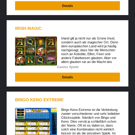
Details
IRISH MAGIC
Irland gilt ja nicht nur als Grüne Insel,
sondern auch als magischer Ort. Denn
dem europäischen Land wird ja häufig
nachgesagt, dass hier die Menschen
noch an Kobolde, Elfen, Feen und
andere Fabelwesen glauben. Aber vor
allem glauben sie an die Macht des
Bieres für gute Laune...
Casino Spiele
Details
BINGO KENO EXTREME
Bingo Keno Extreme ist die Verbindung
zweier verschiedener und sehr beliebter
Glücksspiele. Nämlich von Bingo und
Keno. Dies verrät ja schließlich schon
der Name. Oft ist es dabei so, dass
solch eine Kombination nicht wirklich
besser ist als die einzelnen Spiele. Im