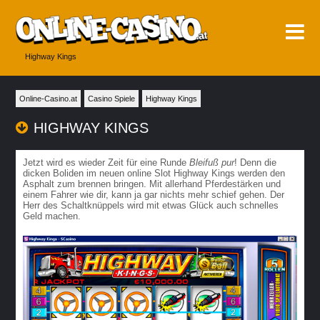
Highway Kings
Online-Casino.at
Casino Spiele
Highway Kings
HIGHWAY KINGS
Jetzt wird es wieder Zeit für eine Runde
Bleifuß pur
! Denn die
dicken Boliden im neuen online Slot Highway Kings werden den
Asphalt zum brennen bringen. Mit allerhand Pferdestärken und
einem Fahrer wie dir, kann ja gar nichts mehr schief gehen. Der
Herr des Schaltknüppels wird mit etwas Glück auch schnelles
Geld machen.