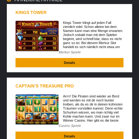
KINGS TOWER
Kings Tower klingt auf jeden Fall
ziemlich edel. Schon alleine bei dem
Namen kann man eine Menge erwarten.
Jedoch sobald man mit dem Spielen
beginnt, wird schnell klar, dass es nicht
ganz so ist. Bei diesem Merkur Slot
handelt es sich nämlich nicht etwa um
einen mit Bonus Spiele...
Merkur Spiele
Details
CAPTAIN’S TREASURE PRO
Arrrr! Die Piraten sind wieder an Bord
und werden es mit dir noch bunter
treiben, als du es dir in deinen kühnsten
Träumen vorstellen kannst. Denn echte
Schurken wissen, wo man richtig viel
Kohle machen kann. Und zwar nur im
Winner Casino. Hier gibt es die beste
Auswahl an toll...
Casino Spiele
Details