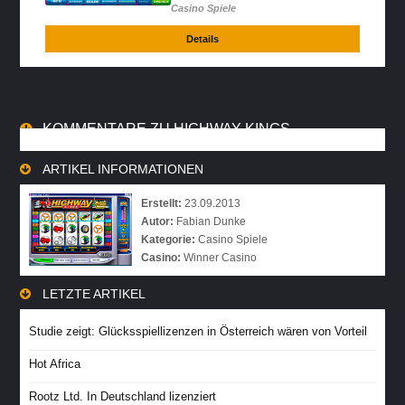
nach ein...
Casino Spiele
Details
KOMMENTARE ZU HIGHWAY KINGS
ARTIKEL INFORMATIONEN
Erstellt:
23.09.2013
Autor:
Fabian Dunke
Kategorie:
Casino Spiele
Casino:
Winner Casino
LETZTE ARTIKEL
Studie zeigt: Glücksspiellizenzen in Österreich wären von Vorteil
Hot Africa
Rootz Ltd. In Deutschland lizenziert