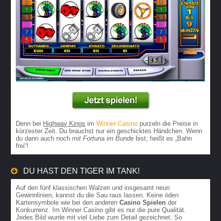
Denn bei
Highway Kings
im
Winner Casino
purzeln die Preise in
kürzester Zeit. Du brauchst nur ein geschicktes Händchen. Wenn
du dann auch noch
mit Fortuna im Bunde
bist, heißt es „Bahn
frei“!
DU HAST DEN TIGER IM TANK!
Auf den fünf klassischen Walzen und insgesamt neun
Gewinnlinien, kannst du die Sau raus lassen. Keine öden
Kartensymbole wie bei den anderen
Casino Spielen
der
Konkurrenz. Im Winner Casino gibt es nur die pure Qualität.
Jedes Bild wurde mit viel Liebe zum Detail gezeichnet. So