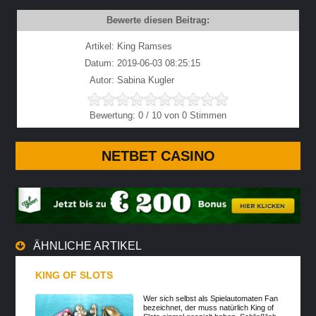
Artikel:
King Ramses
Datum:
2019-06-03 08:25:15
Autor:
Sabina Kugler
0
/
10
von
0
Stimmen
NETBET CASINO
ÄHNLICHE ARTIKEL
KING OF SLOTS
Wer sich selbst als Spielautomaten Fan
bezeichnet, der muss natürlich King of