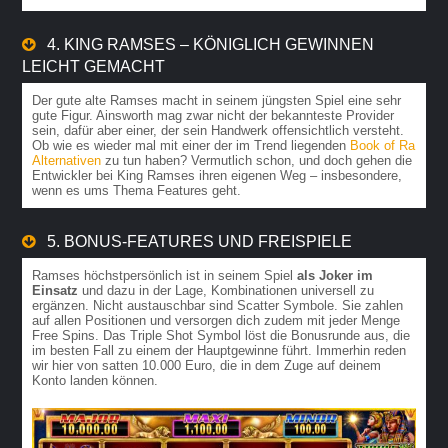
4. KING RAMSES – KÖNIGLICH GEWINNEN
LEICHT GEMACHT
Der gute alte Ramses macht in seinem jüngsten Spiel eine sehr
gute Figur. Ainsworth mag zwar nicht der bekannteste Provider
sein, dafür aber einer, der sein Handwerk offensichtlich versteht.
Ob wie es wieder mal mit einer der im Trend liegenden
Book of Ra
Alternativen
zu tun haben? Vermutlich schon, und doch gehen die
Entwickler bei King Ramses ihren eigenen Weg – insbesondere,
wenn es ums Thema Features geht.
5. BONUS-FEATURES UND FREISPIELE
Ramses höchstpersönlich ist in seinem Spiel
als Joker im
Einsatz
und dazu in der Lage, Kombinationen universell zu
ergänzen. Nicht austauschbar sind Scatter Symbole. Sie zahlen
auf allen Positionen und versorgen dich zudem mit jeder Menge
Free Spins. Das Triple Shot Symbol löst die Bonusrunde aus, die
im besten Fall zu einem der Hauptgewinne führt. Immerhin reden
wir hier von satten 10.000 Euro, die in dem Zuge auf deinem
Konto landen können.