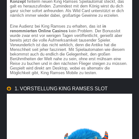
Konzept
hinterm neuen King Ramses Spielautomat steckt, das
galt es herauszufinden. Zumindest mit dem König wirst du dich
ganz sicher sofort anfreunden. Als Wild Card unterstützt er dich
nämlich immer wieder dabei, großartige Gewinne zu erzielen.
Eine Audienz bei King Ramses zu erhalten, das ist
in
renommierten Online Casinos
kein Problem. Der Bonusslot
wurde zwar erst vor wenigen Tagen veröffentlicht, genießt aber
bereits jetzt die volle Aufmerksamkeit tausender Spieler.
Verwunderlich ist das nicht wirklich, denn die Antike hat die
Menschheit seit jeher fasziniert. Mit Spielautomaten wie diesem
bekommst auch du endlich die Gelegenheit, den großen
Berühmtheiten der Welt nahe zu sein, ohne erst mühsam eine
Reise zu buchen und in den nächsten Flieger steigen zu müssen.
Gespielt wird direkt am Desktop, wobei es alternativ die
Möglichkeit gibt, King Ramses Mobile zu testen.
1. VORSTELLUNG KING RAMSES SLOT