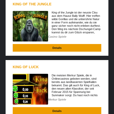
KING OF THE JUNGLE
King of the Jungle ist der neuste Clou
aus dem Hause Bally Wulff. Hier treffen
wilde Gorillas und die unberührte Natur
in einer Form aufeinander, wie du sie
ganz sicher noch nicht erleben durftest.
Den Weg ins nächste Dschungel-Camp
kannst du dir zum Glück ersparen,
denn der S...
Casino Spiele
Details
KING OF LUCK
Die meisten Merkur Spiele, die in
Onlinecasinos geboten werden, sind
bereits aus landbasierten Spielhallen
bekannt. Das gilt auch für King of Luck,
den neuen alten Klassiker, der seit
Februar 2015 für Spannung bei
Sunmaker sorgt. Du hast noch nichts
davon gehört? Kein Wunder, ...
Merkur Spiele
Details