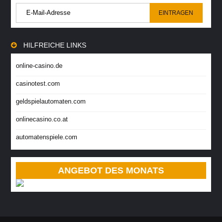
HILFREICHE LINKS
online-casino.de
casinotest.com
geldspielautomaten.com
onlinecasino.co.at
automatenspiele.com
ANGEBOT DES MONATS