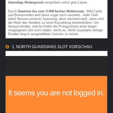
lebendige Hintergrund
versprühen sofort gute Laune.
Durch
Gewinne bis zum 5.000-fachen Wetteinsatz
, Wild Cards
und Bonusrunden wird diese sogar noch verstärkt. Jeder Dreh
liefert Nutzern extreme Spannung, denn niemand weiß, wann sich
die Hüter des Nordens zu einer Auszahlung bereiterklären. Um
herauszufinden, welche Kräfte die Protagonisten einer längst
vergangenen Zeit noch haben, reicht es, North Guardians wenige
Runden lang in ausgewählten Casinos zu testen.
1. NORTH GUARDIANS SLOT VORSCHAU