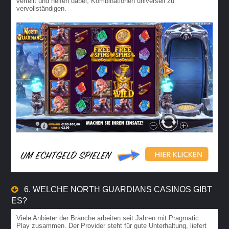
verteilt und helfen dabei, Kombinationen universell zu
vervollständigen.
6. WELCHE NORTH GUARDIANS CASINOS GIBT
ES?
Viele Anbieter der Branche arbeiten seit Jahren mit Pragmatic
Play zusammen. Der Provider steht für gute Unterhaltung, liefert