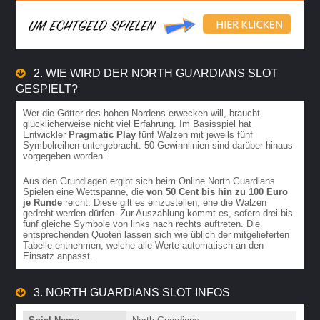
2. WIE WIRD DER NORTH GUARDIANS SLOT
GESPIELT?
Wer die Götter des hohen Nordens erwecken will, braucht
glücklicherweise nicht viel Erfahrung. Im Basisspiel hat
Entwickler
Pragmatic Play
fünf Walzen mit jeweils fünf
Symbolreihen untergebracht. 50 Gewinnlinien sind darüber hinaus
vorgegeben worden.
Aus den Grundlagen ergibt sich beim Online North Guardians
Spielen eine Wettspanne, die
von 50 Cent bis hin zu 100 Euro
je Runde
reicht. Diese gilt es einzustellen, ehe die Walzen
gedreht werden dürfen. Zur Auszahlung kommt es, sofern drei bis
fünf gleiche Symbole von links nach rechts auftreten. Die
entsprechenden Quoten lassen sich wie üblich der mitgelieferten
Tabelle entnehmen, welche alle Werte automatisch an den
Einsatz anpasst.
3. NORTH GUARDIANS SLOT INFOS