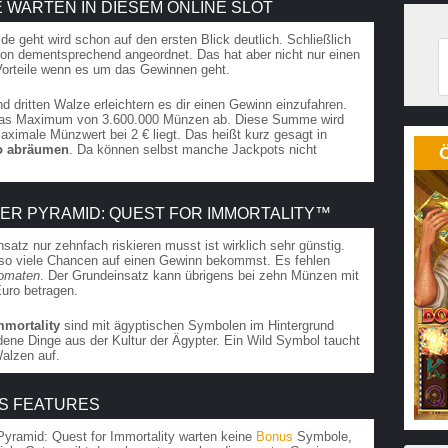
WARTEN IN DIESEM ONLINE SLOT
e geht wird schon auf den ersten Blick deutlich. Schließlich
on dementsprechend angeordnet. Das hat aber nicht nur einen
 Vorteile wenn es um das Gewinnen geht.
 dritten Walze erleichtern es dir einen Gewinn einzufahren.
das Maximum von 3.600.000 Münzen ab. Diese Summe wird
aximale Münzwert bei 2 € liegt. Das heißt kurz gesagt in
ro abräumen
. Da können selbst manche Jackpots nicht
ER PYRAMID: QUEST FOR IMMORTALITY™
satz nur zehnfach riskieren musst ist wirklich sehr günstig.
 so viele Chancen auf einen Gewinn bekommst. Es fehlen
tomaten
. Der Grundeinsatz kann übrigens bei zehn Münzen mit
uro betragen.
mmortality
sind mit ägyptischen Symbolen im Hintergrund
ne Dinge aus der Kultur der Ägypter. Ein Wild Symbol taucht
Walzen auf.
S FEATURES
 Pyramid: Quest for Immortality warten keine
Bonus
Symbole,