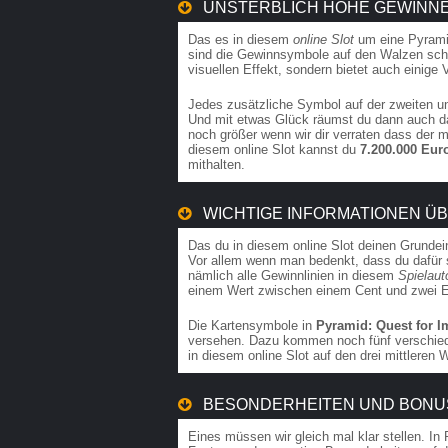
UNSTERBLICH HOHE GEWINNE 
Das es in diesem
online Slot
um eine Pyramid
sind die Gewinnsymbole auf den Walzen sch
visuellen Effekt, sondern bietet auch einige
Jedes zusätzliche Symbol auf der zweiten und
Und mit etwas Glück räumst du dann auch 
noch größer wenn wir dir verraten dass der m
diesem online Slot kannst du
7.200.000 Eu
mithalten.
WICHTIGE INFORMATIONEN ÜB
Das du in diesem online Slot deinen Grundein
Vor allem wenn man bedenkt, dass du dafür
nämlich alle Gewinnlinien in diesem
Spielau
einem Wert zwischen einem Cent und zwei E
Die Kartensymbole in
Pyramid: Quest for I
versehen. Dazu kommen noch fünf verschiede
in diesem online Slot auf den drei mittleren 
BESONDERHEITEN UND BONU
Eines müssen wir gleich mal klar stellen. In