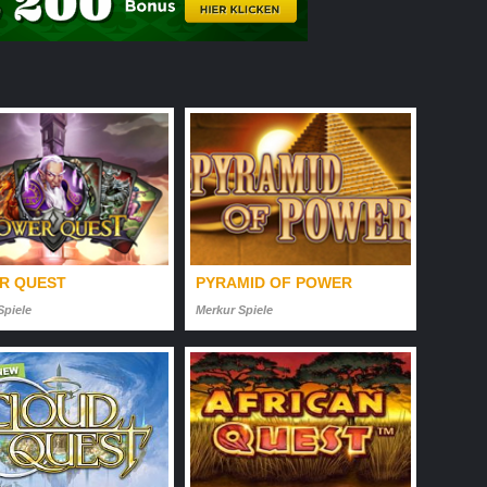
R QUEST
PYRAMID OF POWER
Spiele
Merkur Spiele