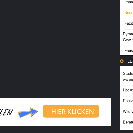
Immo
Beso
Fazi
Pyram
Gewin
Frei
LE
Studi
wären
Hot A
Rootz
Wild 
Berat