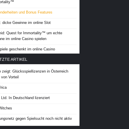
rtality™
nderheiten und Bonus Features
t: dicke Gewinne im online Slot
id: Quest for Immortality™ um echte
ne im online Casino spielen
spiele geschenkt im online Casino
TZTE ARTIKEL
e zeigt: Glücksspiellizenzen in Österreich
 von Vorteil
frica
 Ltd. In Deutschland lizenziert
Witches
ungsnetz gegen Spielsucht noch nicht aktiv