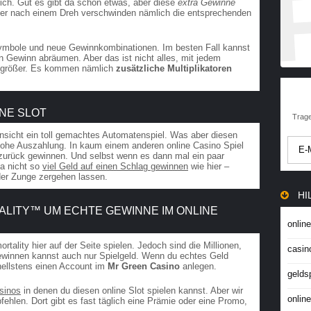
ich. Gut es gibt da schon etwas, aber diese
extra Gewinne
er nach einem Dreh verschwinden nämlich die entsprechenden
Symbole und neue Gewinnkombinationen. Im besten Fall kannst
n Gewinn abräumen. Aber das ist nicht alles, mit jedem
s größer. Es kommen nämlich
zusätzliche Multiplikatoren
INE SLOT
Trage
Hinsicht ein toll gemachtes Automatenspiel. Was aber diesen
e hohe Auszahlung. In kaum einem anderen online Casino Spiel
 zurück gewinnen. Und selbst wenn es dann mal ein paar
da nicht so
viel Geld auf einen Schlag gewinnen
wie hier –
der Zunge zergehen lassen.
HI
ALITY™ UM ECHTE GEWINNE IM ONLINE
onlin
tality hier auf der Seite spielen. Jedoch sind die Millionen,
casin
ewinnen kannst auch nur Spielgeld. Wenn du echtes Geld
nellstens einen Account im
Mr Green Casino
anlegen.
gelds
sinos
in denen du diesen online Slot spielen kannst. Aber wir
onlin
ehlen. Dort gibt es fast täglich eine Prämie oder eine Promo,