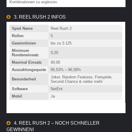
Kombinationen zu ergänzen.
3. REEL RUSH 2 INFOS
Spiel Name
Reel Rush 2
Rollen
5
Gewinnlinien
bis zu 3.125
Minimum
0,20
Rundeneinsatz
Maximal Einsatz
40,00
Auszahlungsquote
95,53% – 96,58%
Joker, Random Features, Freispiele,
Besonderheit
Second Chance & vieles mehr
Software
NetEnt
Mobil
Ja
4. REEL RUSH 2 – NOCH SCHNELLER
GEWINNEN!