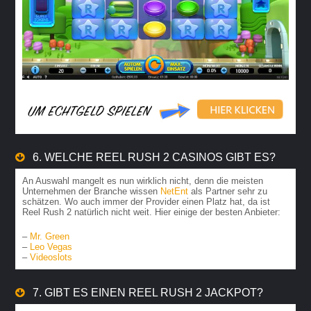
6. WELCHE REEL RUSH 2 CASINOS GIBT ES?
An Auswahl mangelt es nun wirklich nicht, denn die meisten
Unternehmen der Branche wissen
NetEnt
als Partner sehr zu
schätzen. Wo auch immer der Provider einen Platz hat, da ist
Reel Rush 2 natürlich nicht weit. Hier einige der besten Anbieter:
–
Mr. Green
–
Leo Vegas
–
Videoslots
7. GIBT ES EINEN REEL RUSH 2 JACKPOT?