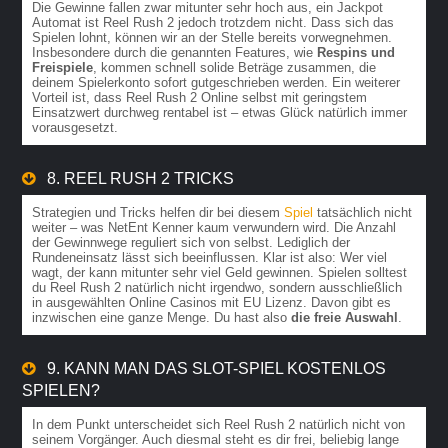
Die Gewinne fallen zwar mitunter sehr hoch aus, ein Jackpot
Automat ist Reel Rush 2 jedoch trotzdem nicht. Dass sich das
Spielen lohnt, können wir an der Stelle bereits vorwegnehmen.
Insbesondere durch die genannten Features, wie
Respins und
Freispiele
, kommen schnell solide Beträge zusammen, die
deinem Spielerkonto sofort gutgeschrieben werden. Ein weiterer
Vorteil ist, dass Reel Rush 2 Online selbst mit geringstem
Einsatzwert durchweg rentabel ist – etwas Glück natürlich immer
vorausgesetzt.
8. REEL RUSH 2 TRICKS
Strategien und Tricks helfen dir bei diesem
Spiel
tatsächlich nicht
weiter – was NetEnt Kenner kaum verwundern wird. Die Anzahl
der Gewinnwege reguliert sich von selbst. Lediglich der
Rundeneinsatz lässt sich beeinflussen. Klar ist also: Wer viel
wagt, der kann mitunter sehr viel Geld gewinnen. Spielen solltest
du Reel Rush 2 natürlich nicht irgendwo, sondern ausschließlich
in ausgewählten Online Casinos mit EU Lizenz. Davon gibt es
inzwischen eine ganze Menge. Du hast also
die freie Auswahl
.
9. KANN MAN DAS SLOT-SPIEL KOSTENLOS
SPIELEN?
In dem Punkt unterscheidet sich Reel Rush 2 natürlich nicht von
seinem Vorgänger. Auch diesmal steht es dir frei, beliebig lange