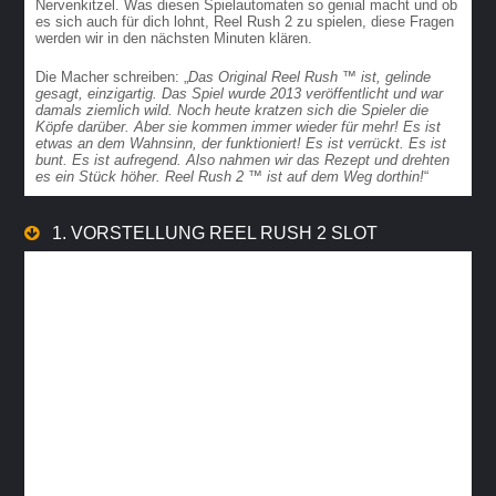
Nervenkitzel. Was diesen Spielautomaten so genial macht und ob
es sich auch für dich lohnt, Reel Rush 2 zu spielen, diese Fragen
werden wir in den nächsten Minuten klären.
Die Macher schreiben: „
Das Original Reel Rush ™ ist, gelinde
gesagt, einzigartig. Das Spiel wurde 2013 veröffentlicht und war
damals ziemlich wild. Noch heute kratzen sich die Spieler die
Köpfe darüber. Aber sie kommen immer wieder für mehr! Es ist
etwas an dem Wahnsinn, der funktioniert! Es ist verrückt. Es ist
bunt. Es ist aufregend. Also nahmen wir das Rezept und drehten
es ein Stück höher. Reel Rush 2 ™ ist auf dem Weg dorthin!
“
1. VORSTELLUNG REEL RUSH 2 SLOT