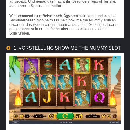
aufgebaut. Und genau das macht ihn besonders reizvoll für alle,
auf schnelle Spielrunden hoffen.
Wie spannend eine
Reise nach Ägypten
sein kann und welche
Besonderheiten dich beim Online Show me the Mummy spielen
erwarten, das wollen wir uns heute anschauen. Schon jetzt darfst
du gespannt sein auf einfache aber umso wirkungsvollere
Spielrunden.
1. VORSTELLUNG SHOW ME THE MUMMY SLOT