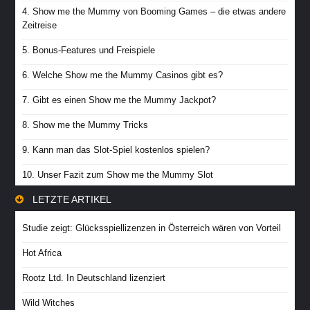
4. Show me the Mummy von Booming Games – die etwas andere
Zeitreise
5. Bonus-Features und Freispiele
6. Welche Show me the Mummy Casinos gibt es?
7. Gibt es einen Show me the Mummy Jackpot?
8. Show me the Mummy Tricks
9. Kann man das Slot-Spiel kostenlos spielen?
10. Unser Fazit zum Show me the Mummy Slot
LETZTE ARTIKEL
Studie zeigt: Glücksspiellizenzen in Österreich wären von Vorteil
Hot Africa
Rootz Ltd. In Deutschland lizenziert
Wild Witches