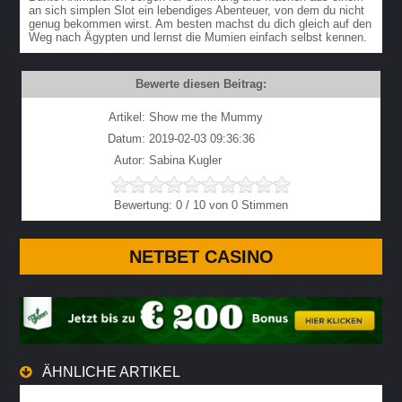
an sich simplen Slot ein lebendiges Abenteuer, von dem du nicht
genug bekommen wirst. Am besten machst du dich gleich auf den
Weg nach Ägypten und lernst die Mumien einfach selbst kennen.
Artikel:
Show me the Mummy
Datum:
2019-02-03 09:36:36
Autor:
Sabina Kugler
0
/
10
von
0
Stimmen
NETBET CASINO
ÄHNLICHE ARTIKEL