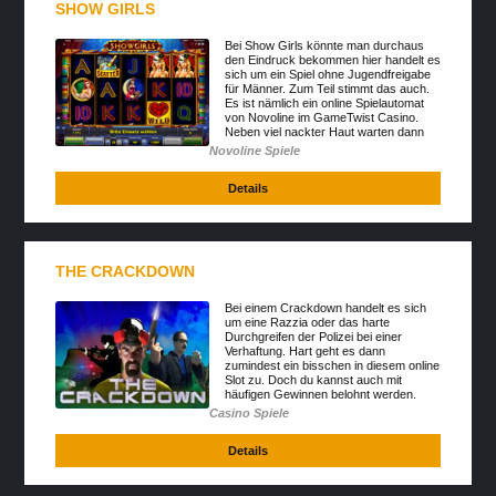
SHOW GIRLS
Bei Show Girls könnte man durchaus
den Eindruck bekommen hier handelt es
sich um ein Spiel ohne Jugendfreigabe
für Männer. Zum Teil stimmt das auch.
Es ist nämlich ein online Spielautomat
von Novoline im GameTwist Casino.
Neben viel nackter Haut warten dann
dort natürlich se...
Novoline Spiele
Details
THE CRACKDOWN
Bei einem Crackdown handelt es sich
um eine Razzia oder das harte
Durchgreifen der Polizei bei einer
Verhaftung. Hart geht es dann
zumindest ein bisschen in diesem online
Slot zu. Doch du kannst auch mit
häufigen Gewinnen belohnt werden.
Falls du magst kannst du sogar direkt
Casino Spiele
hie...
Details