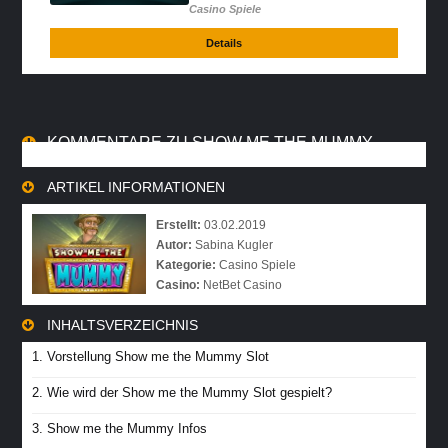
insgesamt heißt ein sehr...
Casino Spiele
Details
KOMMENTARE ZU SHOW ME THE MUMMY
ARTIKEL INFORMATIONEN
Erstellt:
03.02.2019
Autor:
Sabina Kugler
Kategorie:
Casino Spiele
Casino:
NetBet Casino
INHALTSVERZEICHNIS
1. Vorstellung Show me the Mummy Slot
2. Wie wird der Show me the Mummy Slot gespielt?
3. Show me the Mummy Infos