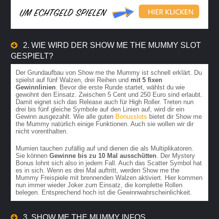
2. WIE WIRD DER SHOW ME THE MUMMY SLOT
GESPIELT?
Der Grundaufbau von Show me the Mummy ist schnell erklärt. Du
spielst auf fünf Walzen, drei Reihen und
mit 5 fixen
Gewinnlinien
. Bevor die erste Runde startet, wählst du wie
gewohnt den Einsatz. Zwischen 5 Cent und 250 Euro sind erlaubt.
Damit eignet sich das Release auch für High Roller. Treten nun
drei bis fünf gleiche Symbole auf den Linien auf, wird dir ein
Gewinn ausgezahlt. Wie alle guten
Bonusslots
bietet dir Show me
the Mummy natürlich einige Funktionen. Auch sie wollen wir dir
nicht vorenthalten.
Mumien tauchen zufällig auf und dienen die als Multiplikatoren.
Sie können
Gewinne bis zu 10 Mal ausschütten
. Der Mystery
Bonus lohnt sich also in jedem Fall. Auch das Scatter Symbol hat
es in sich. Wenn es drei Mal auftritt, werden Show me the
Mummy Freispiele mit brennenden Walzen aktiviert. Hier kommen
nun immer wieder Joker zum Einsatz, die komplette Rollen
belegen. Entsprechend hoch ist die Gewinnwahrscheinlichkeit.
3. SHOW ME THE MUMMY INFOS