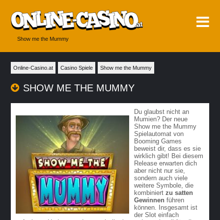
Show me the Mummy
Online-Casino.at
Casino Spiele
Show me the Mummy
SHOW ME THE MUMMY
Du glaubst nicht an
Mumien? Der neue
Show me the Mummy
Spielautomat von
Booming Games
beweist dir, dass es sie
wirklich gibt! Bei diesem
Release erwarten dich
aber nicht nur sie,
sondern auch viele
weitere Symbole, die
kombiniert
zu satten
Gewinnen
führen
können. Insgesamt ist
der Slot einfach