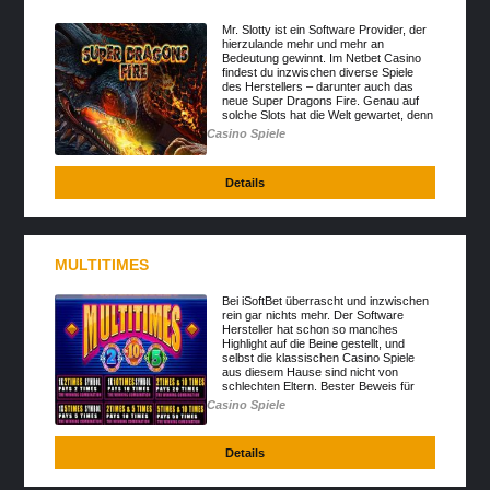
Mr. Slotty ist ein Software Provider, der
hierzulande mehr und mehr an
Bedeutung gewinnt. Im Netbet Casino
findest du inzwischen diverse Spiele
des Herstellers – darunter auch das
neue Super Dragons Fire. Genau auf
solche Slots hat die Welt gewartet, denn
obwohl das Thema Drach...
Casino Spiele
Details
MULTITIMES
Bei iSoftBet überrascht und inzwischen
rein gar nichts mehr. Der Software
Hersteller hat schon so manches
Highlight auf die Beine gestellt, und
selbst die klassischen Casino Spiele
aus diesem Hause sind nicht von
schlechten Eltern. Bester Beweis für
diese Aussage ist Multitimes...
Casino Spiele
Details