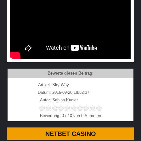
Artikel:
Sky Way
Datum:
2016-09-28 18:52:37
Autor:
Sabina Kugler
0
/
10
von
0
Stimmen
NETBET CASINO