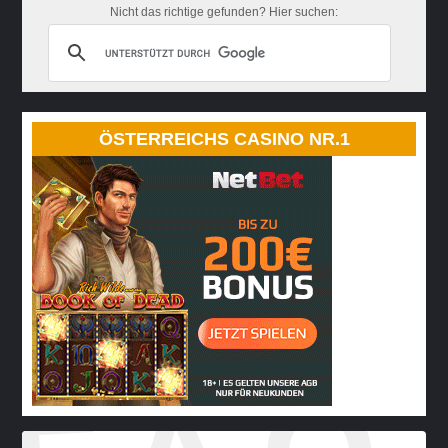
Nicht das richtige gefunden? Hier suchen:
ÖSTERREICHS CASINO NR.1