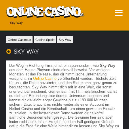
Sky Way
Online-Casino.at
Casino Spiele
Sky Way
SKY WAY
Der Weg in Richtung Himmel ist ein spannender – wie
Sky Way
aus dem Hause Playson eindrucksvoll beweist. Vor wenigen
Monaten ist das Release, das dir himmlische Unterhaltung
verspricht, im
Online Casino
veröffentlicht worden. Höchste Zeit
für uns, die Reise anzutreten und den Slot einmal ganz genau zu
begutachten. Sky Way nimmt dich mit in eine Welt, die sonst
unerreichbar erscheint. Gemeinsam mit Himmelsforschern darfst
du dich auf Erkundungstour durchs Universum begeben und
kannst dir vielleicht sogar Gewinne bis zu 180.000 Münzen
sichern. Dazu braucht es nichts weiter als einen Account im
Netbet Casino und die Bereitschaft, um einen gewissen Einsatz
zu spielen. In der kostenlosen Demo werden dir risikofrei
sämtliche Besonderheiten gezeigt. Die
Gewinne
hier sind aber
leider nicht auszahlbar. Es gibt in jedem Fall genügend Gründe
dafür, die Erde für eine Weile hinter dir zu lassen und Sky Way zu