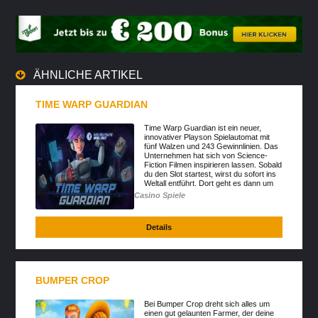
ÄHNLICHE ARTIKEL
TIME WARP GUARDIAN
Time Warp Guardian ist ein neuer,
innovativer Playson Spielautomat mit
fünf Walzen und 243 Gewinnlinien. Das
Unternehmen hat sich von Science-
Fiction Filmen inspirieren lassen. Sobald
du den Slot startest, wirst du sofort ins
Weltall entführt. Dort geht es dann um
riesige Gewin...
Casino Spiele
Details
BUMPER CROP
Bei Bumper Crop dreht sich alles um
einen gut gelaunten Farmer, der deine