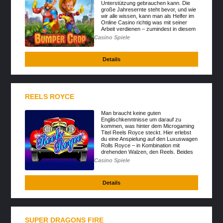
Unterstützung gebrauchen kann. Die
große Jahresernte steht bevor, und wie
wir alle wissen, kann man als Helfer im
Online Casino richtig was mit seiner
Arbeit verdienen – zumindest in diesem
speziellen F...
Casino Spiele
Details
REELS ROYCE
Man braucht keine guten
Englischkenntnisse um darauf zu
kommen, was hinter dem Microgaming
Titel Reels Royce steckt. Hier erlebst
du eine Anspielung auf den Luxuswagen
Rolls Royce – in Kombination mit
drehenden Walzen, den Reels. Beides
zusammen kann nur gute Laune
Casino Spiele
machen, und ...
Details
SUPER DRAGONS FIRE