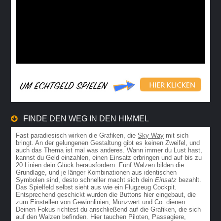
FINDE DEN WEG IN DEN HIMMEL
Fast paradiesisch wirken die Grafiken, die
Sky Way
mit sich
bringt. An der gelungenen Gestaltung gibt es keinen Zweifel, und
auch das Thema ist mal was anderes. Wann immer du Lust hast,
kannst du Geld einzahlen, einen Einsatz erbringen und auf bis zu
20 Linien dein Glück herausfordern. Fünf Walzen bilden die
Grundlage, und je länger Kombinationen aus identischen
Symbolen sind, desto schneller macht sich dein
Einsatz
bezahlt.
Das Spielfeld selbst sieht aus wie ein Flugzeug Cockpit.
Entsprechend geschickt wurden die Buttons hier eingebaut, die
zum Einstellen von Gewinnlinien, Münzwert und Co. dienen.
Deinen Fokus richtest du anschließend auf die Grafiken, die sich
auf den Walzen befinden. Hier tauchen Piloten, Passagiere,