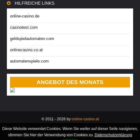
HILFREICHE LINKS
online-casino.de
casinotest.com
geldspielautomaten.com
onlinecasino.co.at
automatenspiele.com
ANGEBOT DES MONATS
© 2011 - 2026 by
online-casino.at
Diese Website verwendet Cookies. Wenn Sie weiter auf dieser Seite navigieren,
Über Uns
-
Hilfe
-
Sitemap
-
Impressum
,
Datenschutz
stimmen Sie hier der Verwendung von Cookies zu.
Datenschutzerklärung