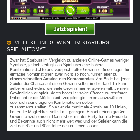
VIELE KLEINE GEWINNE IM STARBURST
SPIELAUTOMAT
Zwar hat Starbust im Vergleich zu anderen Online-Games weniger
Symbole, jedoch verfügt das Spiel über eine höhere
Kombinationsdichte und verspricht öfter Gewinne. Diese liegen für
einfache Kombinationen zwar nicht so hoch, führen aber zu
einem schnellen Anstieg des Kontostandes
. Am Ende hat jeder
Spieler die Chance auf einen Gewinn selber in der Hand: Er kann
selber entscheiden, wie viele Gewinnlinien er spielen will. Je mehr
Gewinnlinien er spielt, desto höher ist
seine Chance zu gewinne
n.
Dabei hat er die Möglichkeit, vorgefertigte Linien auszuwählen
oder sich seine eigenen Kombinationen selber
zusammenzustellen. Spielt er die maximale Anzahl an 10 Linien,
hat er die Möglichkeit selbst mit geringem Einsatz einen großen
Gewinn einzuheimsen. Dann ist es mit der Party für alle Freunde
und Bekannte auch nicht mehr weit weg und der Spieler kann die
Zeit der 70er und 80er Jahre neu aufleben lassen.