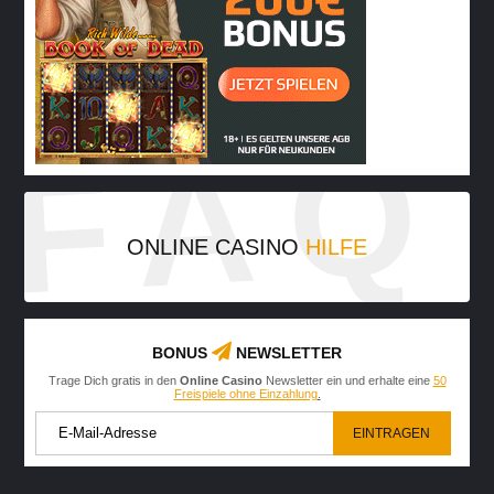
ONLINE CASINO
HILFE
BONUS
NEWSLETTER
Trage Dich gratis in den
Online Casino
Newsletter ein und erhalte eine
50
Freispiele ohne Einzahlung
.