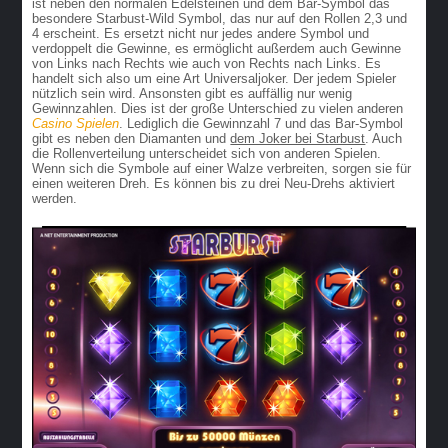
ist neben den normalen Edelsteinen und dem Bar-Symbol das
besondere Starbust-Wild Symbol, das nur auf den Rollen 2,3 und
4 erscheint. Es ersetzt nicht nur jedes andere Symbol und
verdoppelt die Gewinne, es ermöglicht außerdem auch Gewinne
von Links nach Rechts wie auch von Rechts nach Links. Es
handelt sich also um eine Art Universaljoker. Der jedem Spieler
nützlich sein wird. Ansonsten gibt es auffällig nur wenig
Gewinnzahlen. Dies ist der große Unterschied zu vielen anderen
Casino Spielen
. Lediglich die Gewinnzahl 7 und das Bar-Symbol
gibt es neben den Diamanten und
dem Joker bei Starbust
. Auch
die Rollenverteilung unterscheidet sich von anderen Spielen.
Wenn sich die Symbole auf einer Walze verbreiten, sorgen sie für
einen weiteren Dreh. Es können bis zu drei Neu-Drehs aktiviert
werden.