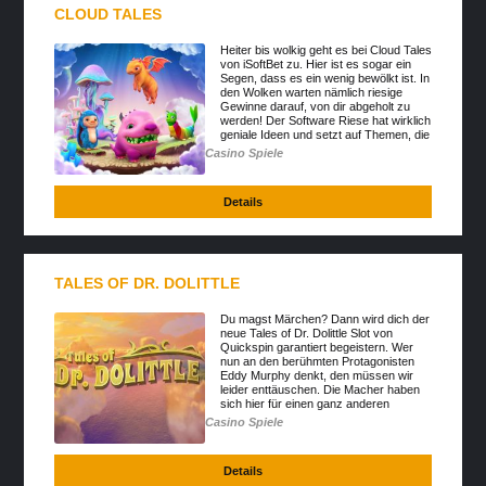
CLOUD TALES
Heiter bis wolkig geht es bei Cloud Tales
von iSoftBet zu. Hier ist es sogar ein
Segen, dass es ein wenig bewölkt ist. In
den Wolken warten nämlich riesige
Gewinne darauf, von dir abgeholt zu
werden! Der Software Riese hat wirklich
geniale Ideen und setzt auf Themen, die
man ni...
Casino Spiele
Details
TALES OF DR. DOLITTLE
Du magst Märchen? Dann wird dich der
neue Tales of Dr. Dolittle Slot von
Quickspin garantiert begeistern. Wer
nun an den berühmten Protagonisten
Eddy Murphy denkt, den müssen wir
leider enttäuschen. Die Macher haben
sich hier für einen ganz anderen
Darsteller entschieden. Di...
Casino Spiele
Details