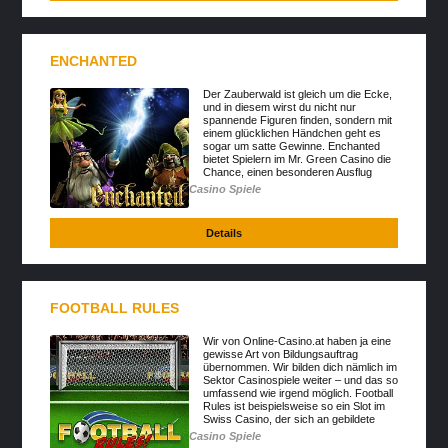
ENCHANTED
Der Zauberwald ist gleich um die Ecke,
und in diesem wirst du nicht nur
spannende Figuren finden, sondern mit
einem glücklichen Händchen geht es
sogar um satte Gewinne. Enchanted
bietet Spielern im Mr. Green Casino die
Chance, einen besonderen Ausflug
mitzumachen. Neben dem Hau...
Casino Spiele
Details
FOOTBALL RULES
Wir von Online-Casino.at haben ja eine
gewisse Art von Bildungsauftrag
übernommen. Wir bilden dich nämlich im
Sektor Casinospiele weiter – und das so
umfassend wie irgend möglich. Football
Rules ist beispielsweise so ein Slot im
Swiss Casino, der sich an gebildete
Fußballfa...
Casino Spiele