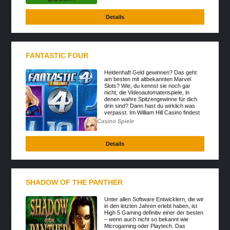
Details
FANTASTIC FOUR
Heldenhaft Geld gewinnen? Das geht
am besten mit altbekannten Marvel
Slots? Wie, du kennst sie noch gar
nicht, die Videoautomatenspiele, in
denen wahre Spitzengewinne für dich
drin sind? Dann hast du wirklich was
verpasst. Im William Hill Casino findest
du sie alle – und das s...
Casino Spiele
Details
SHADOW OF THE PANTHER
Unter allen Software Entwicklern, die wir
in den letzten Jahren erlebt haben, ist
High 5 Gaming definitiv einer der besten
– wenn auch nicht so bekannt wie
Microgaming oder Playtech. Das