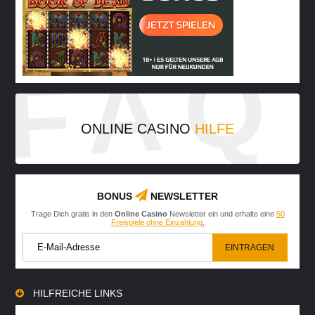
ONLINE CASINO
HILFE
BONUS
NEWSLETTER
Trage Dich gratis in den
Online Casino
Newsletter ein und erhalte eine
50
Freispiele ohne Einzahlung
.
HILFREICHE LINKS