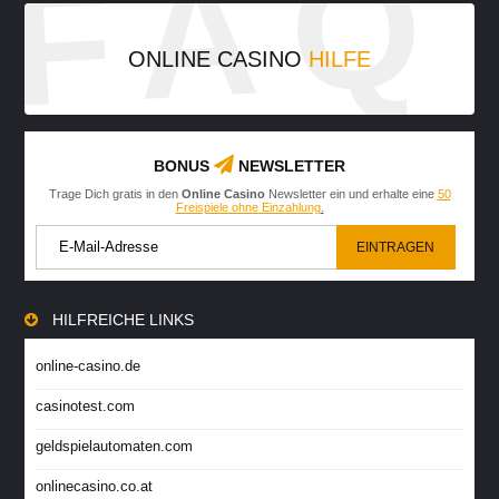
ONLINE CASINO
HILFE
BONUS
NEWSLETTER
Trage Dich gratis in den
Online Casino
Newsletter ein und erhalte eine
50
Freispiele ohne Einzahlung
.
HILFREICHE LINKS
online-casino.de
casinotest.com
geldspielautomaten.com
onlinecasino.co.at