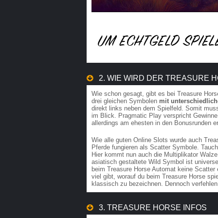
2. WIE WIRD DER TREASURE 
Wie schon gesagt, gibt es bei Treasure Hor
drei gleichen Symbolen
mit unterschiedlic
direkt links neben dem Spielfeld. Somit muss
im Blick. Pragmatic Play verspricht Gewinn
allerdings am ehesten in den Bonusrunden er
Wie alle guten Online Slots wurde auch Trea
Pferde fungieren als Scatter Symbole. Tauche
Hier kommt nun auch die Multiplikator Walz
asiatisch gestaltete Wild Symbol ist universe
beim Treasure Horse Automat keine Scatter er
viel gibt, worauf du beim Treasure Horse spi
klassisch zu bezeichnen. Dennoch verfehlen s
3. TREASURE HORSE INFOS