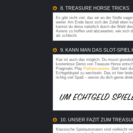
8. TREASURE HORSE TRICKS
Es gibt nicht viel, das wir an der Stelle sag
weiter. Am Ende lässt sich der Zufall eben 
kannst du diese natürlich durch die Wahl des
Asiens zu hoffen und abzuwarten, wie sich da
als schlecht.
9. KANN MAN DAS SLOT-SPIEL
Klar ist auch das möglich. Du musst grundsätz
kostenlose Demo von Treasure Horse entschei
Pragmatic Play
Partnercasinos
. Dort hast d
Echtgeldspiel zu wechseln. Das ist hier leid
richtig viel Spaß – wovon du dich gerne dire
10. UNSER FAZIT ZUM TREAS
Klassische Spielautomaten sind vielleicht n