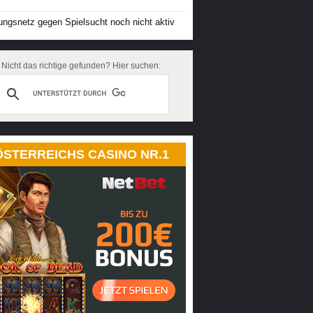
ungsnetz gegen Spielsucht noch nicht aktiv
Nicht das richtige gefunden? Hier suchen:
ÖSTERREICHS CASINO NR.1