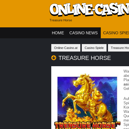
Treasure Horse
HOME
CASINO NEWS
CASINO SPIE
Online-Casino.at
Casino Spiele
Treasure Ho
TREASURE HORSE
Was
abe
Pla
asi
Gel
Auf
Spi
Kom
Wal
Quo
meh
Spi
sp