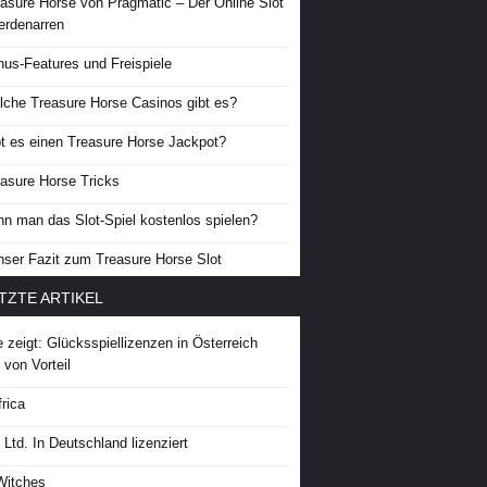
easure Horse von Pragmatic – Der Online Slot
ferdenarren
nus-Features und Freispiele
lche Treasure Horse Casinos gibt es?
bt es einen Treasure Horse Jackpot?
easure Horse Tricks
nn man das Slot-Spiel kostenlos spielen?
nser Fazit zum Treasure Horse Slot
TZTE ARTIKEL
e zeigt: Glücksspiellizenzen in Österreich
 von Vorteil
frica
 Ltd. In Deutschland lizenziert
Witches