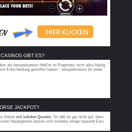
CASINOS GIBT ES?
ers als beispielsweise NetEnt ist Pragmatic nicht allzu häufig
eine Entscheidung getroffen haben – beispielsweise für eines
 HORSE JACKPOT?
se Online
mit soliden Quoten
. So fällt es gar nicht auf, dass
essiven Hauptgewinn lassen sich mühelos einige tausend Euro