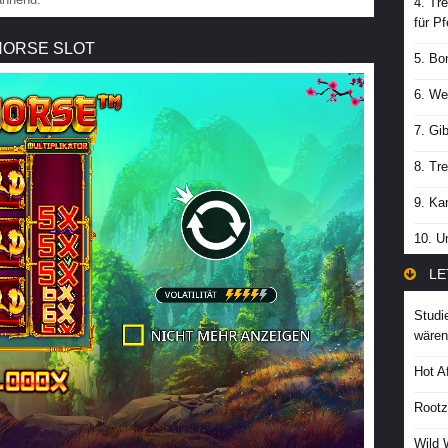
4. Tr
für P
HORSE SLOT
5. Bo
6. We
7. Gi
8. Tr
9. Ka
10. U
LE
Studi
wären
Hot A
Rootz
Wild 