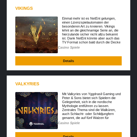
VIKINGS
Einmal mehr ist es NetEnt gelungen,
einen Lizenzspielautomaten der
besonderen Art zu kreieren. Vikings
lehnt an die gleichnamige Serie an, die
hierzulande sicher nicht allzu bekannt
ist. Dank NetEnt könnte aber auch das
TV Format schon bald durch die Decke
gehen. Schließlich ...
Casino Spiele
Details
VALKYRIES
Mit Valkyries von Yggdrasil Gaming und
Peter & Sons bietet sich Spielern die
Gelegenheit, sich in die nordische
Mythologie entführen zu lassen.
Zentrales Thema sind die Walküren,
auch Schlacht- oder Schildjungfern
genannt, die auf fünf Walzen für
extreme Spannung sorgen. ...
Casino Spiele
Details