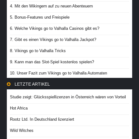
4. Mit den Wikingern auf zu neuen Abenteuern
5. Bonus-Features und Freispiele
6. Welche Vikings go to Valhalla Casinos gibt es?
7. Gibt es einen Vikings go to Valhalla Jackpot?
8. Vikings go to Valhalla Tricks
9. Kann man das Slot-Spiel kostenlos spielen?
10. Unser Fazit zum Vikings go to Valhalla Automaten
LETZTE ARTIKEL
Studie zeigt: Glücksspiellizenzen in Österreich wären von Vorteil
Hot Africa
Rootz Ltd. In Deutschland lizenziert
Wild Witches