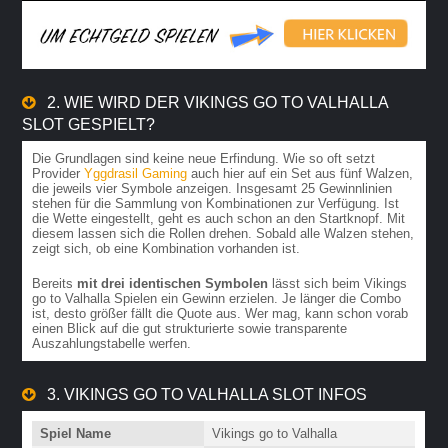
2. WIE WIRD DER VIKINGS GO TO VALHALLA
SLOT GESPIELT?
Die Grundlagen sind keine neue Erfindung. Wie so oft setzt
Provider
Yggdrasil Gaming
auch hier auf ein Set aus fünf Walzen,
die jeweils vier Symbole anzeigen. Insgesamt 25 Gewinnlinien
stehen für die Sammlung von Kombinationen zur Verfügung. Ist
die Wette eingestellt, geht es auch schon an den Startknopf. Mit
diesem lassen sich die Rollen drehen. Sobald alle Walzen stehen,
zeigt sich, ob eine Kombination vorhanden ist.
Bereits
mit drei identischen Symbolen
lässt sich beim Vikings
go to Valhalla Spielen ein Gewinn erzielen. Je länger die Combo
ist, desto größer fällt die Quote aus. Wer mag, kann schon vorab
einen Blick auf die gut strukturierte sowie transparente
Auszahlungstabelle werfen.
3. VIKINGS GO TO VALHALLA SLOT INFOS
Spiel Name
Vikings go to Valhalla