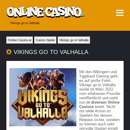
Vikings go to Valhalla
Online-Casino.at
Casino Spiele
Vikings go to Valhalla
VIKINGS GO TO VALHALLA
Mit den Wikingern und
Yggdrasil Gaming geht
es auf große Fahrt.
Vikings go to Valhalla
wurde im März 2022
vom erfahrenen Provider
veröffentlicht und steht
nun
in diversen Online
Casinos
bereit. Nicht
nur wilde Action ist
Spielern bei diesem
Release sicher, sondern
es können auch sehr
reizvolle Quoten erzielt