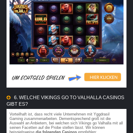
6. WELCHE VIKINGS GO TO VALHALLA CASINOS
GIBT ES?
Vorteilhaft ist, dass recht viele Unternehmen mit Yggdrasil
Gaming zusammenarbeiten. Dementsprechend groß ist die
Auswahl an Anbietern, bei welchen sich Vikings go Valhalla mit all
seinen Facetten auf die Probe stellen lässt. Wir können
beispielsweise
die folgenden Casinos
empfehlen: