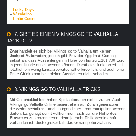
–
Lucky Days
–
Wunderino
–
Platin Casino
7. GIBT ES EINEN VIKINGS GO TO VALHALLA
JACKPOT?
Zwar handelt es sich bei Vikings go to Valhalla um keinen
Jackpot-Automaten
, jedoch gibt Provider Yggdrasil Gaming
selbst an, dass Auszahlungen in Höhe von bis zu 1.181.700 Euro
in jeder Runde erzielt werden können. Damit dies funktioniert, ist
letztlich ein wenig Einsatzbereitschaft erforderlich, und auch eine
Prise Glück kann bei solchen Aussichten nicht schaden.
8. VIKINGS GO TO VALHALLA TRICKS
Mit Geschicklichkeit haben Spielautomaten nichts zu tun. Auch
Vikings go Valhalla Online basiert allein auf Zufallsgeneratoren,
die weder beeinflusst noch in irgendeiner Form manipuliert werden
dürfen. Es genügt somit vollkommen, sich auf
die Höhe des
Einsatzes
zu konzentrieren, denn je mehr Risikobereitschaft
vorhanden ist, desto größer fällt das Gewinnpotenzial aus.