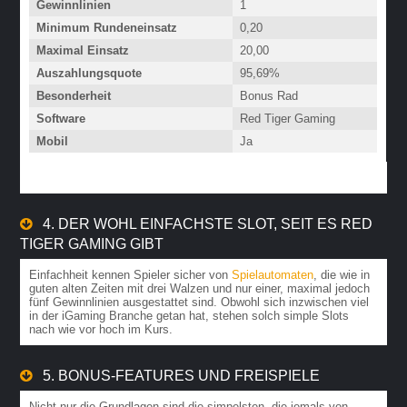
Gewinnlinien
1
Minimum Rundeneinsatz
0,20
Maximal Einsatz
20,00
Auszahlungsquote
95,69%
Besonderheit
Bonus Rad
Software
Red Tiger Gaming
Mobil
Ja
4. DER WOHL EINFACHSTE SLOT, SEIT ES RED
TIGER GAMING GIBT
Einfachheit kennen Spieler sicher von
Spielautomaten
, die wie in
guten alten Zeiten mit drei Walzen und nur einer, maximal jedoch
fünf Gewinnlinien ausgestattet sind. Obwohl sich inzwischen viel
in der iGaming Branche getan hat, stehen solch simple Slots
nach wie vor hoch im Kurs.
5. BONUS-FEATURES UND FREISPIELE
Nicht nur die Grundlagen sind die simpelsten, die jemals von