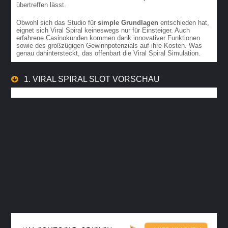
übertreffen lässt.
Obwohl sich das Studio für
simple Grundlagen
entschieden hat,
eignet sich Viral Spiral keineswegs nur für Einsteiger. Auch
erfahrene Casinokunden kommen dank innovativer Funktionen
sowie des großzügigen Gewinnpotenzials auf ihre Kosten. Was
genau dahintersteckt, das offenbart die Viral Spiral Simulation.
1. VIRAL SPIRAL SLOT VORSCHAU