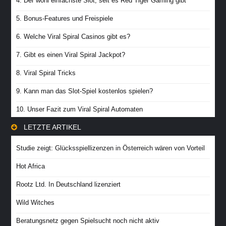
4. Der wohl einfachste Slot, seit es Red Tiger Gaming gibt
5. Bonus-Features und Freispiele
6. Welche Viral Spiral Casinos gibt es?
7. Gibt es einen Viral Spiral Jackpot?
8. Viral Spiral Tricks
9. Kann man das Slot-Spiel kostenlos spielen?
10. Unser Fazit zum Viral Spiral Automaten
LETZTE ARTIKEL
Studie zeigt: Glücksspiellizenzen in Österreich wären von Vorteil
Hot Africa
Rootz Ltd. In Deutschland lizenziert
Wild Witches
Beratungsnetz gegen Spielsucht noch nicht aktiv