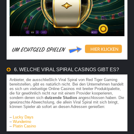
6. WELCHE VIRAL SPIRAL CASINOS GIBT ES?
Anbieter, die ausschließlich Viral Spiral von Red Tiger Gaming
bereitstellen, gibt es natürlich nicht. Bei den Unternehmen handelt
es sich um vielseitige Online Casinos mit breiter Produktpalette,
die für gewöhnlich nicht nur mit einem Provider kooperieren,
sondern denen sich
dutzende Studios
angeschlossen haben. Die
gewünschte Abwechslung, die allein Viral Spiral mit sich bringt,
können Spieler ab sofort an diesen Adressen genießen:
–
Lucky Days
–
Wunderino
–
Platin Casino