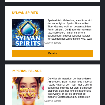
SYLVAN SPIRITS
Spiritualität in Vollendung – so lässt sich
der neue Sylvan Spirits Slot von Red
Tiger Gaming wohl am besten auf den
Punkt bringen. Die Entwickler vereinen
faszinierende Grafiken mit einem
gelungenen Konzept, welches Spieler
für Stunden bei Laune halten wird. Was
den Automat...
Casino Spiele
Details
IMPERIAL PALACE
Du willst ein Imperium der besonderen
Art erleben? Dann ist der neue Imperial
Palace Automat von Red Tiger Gaming
genau das Richtige für dich! Bei diesem
Slot dreht sich alles um die mysteriöse
Welt Asiens, in der es offenbar so
manche Überraschung zu entdecken
gibt. Falls dic...
Casino Spiele