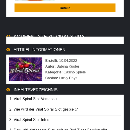
Details
KOMMENTARE ZU VIRAL SPIRAL
ARTIKEL INFORMATIONEN
Erstellt:
10.04.2022
Autor:
Sabina Kugler
Kategorie:
Casino Spiele
Casino:
Lucky Days
INHALTSVERZEICHNIS
1. Viral Spiral Slot Vorschau
2. Wie wird der Viral Spiral Slot gespielt?
3. Viral Spiral Slot Infos