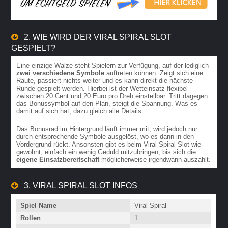
2. WIE WIRD DER VIRAL SPIRAL SLOT
GESPIELT?
Eine einzige Walze steht Spielern zur Verfügung, auf der lediglich
zwei verschiedene Symbole
auftreten können. Zeigt sich eine
Raute, passiert nichts weiter und es kann direkt die nächste
Runde gespielt werden. Hierbei ist der Wetteinsatz flexibel
zwischen 20 Cent und 20 Euro pro Dreh einstellbar. Tritt dagegen
das Bonussymbol auf den Plan, steigt die Spannung. Was es
damit auf sich hat, dazu gleich alle Details.
Das Bonusrad im Hintergrund läuft immer mit, wird jedoch nur
durch entsprechende Symbole ausgelöst, wo es dann in den
Vordergrund rückt. Ansonsten gibt es beim Viral Spiral Slot wie
gewohnt, einfach ein wenig Geduld mitzubringen, bis sich die
eigene Einsatzbereitschaft
möglicherweise irgendwann auszahlt.
3. VIRAL SPIRAL SLOT INFOS
Spiel Name
Viral Spiral
Rollen
1