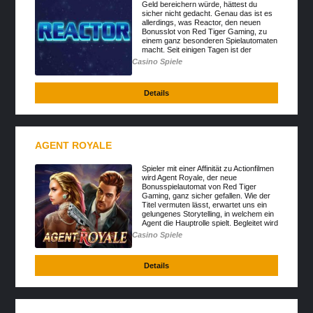
Geld bereichern würde, hättest du
sicher nicht gedacht. Genau das ist es
allerdings, was Reactor, den neuen
Bonusslot von Red Tiger Gaming, zu
einem ganz besonderen Spielautomaten
macht. Seit einigen Tagen ist der
Reactor Slot in Online Cas...
Casino Spiele
Details
AGENT ROYALE
Spieler mit einer Affinität zu Actionfilmen
wird Agent Royale, der neue
Bonusspielautomat von Red Tiger
Gaming, ganz sicher gefallen. Wie der
Titel vermuten lässt, erwartet uns ein
gelungenes Storytelling, in welchem ein
Agent die Hauptrolle spielt. Begleitet wird
er von se...
Casino Spiele
Details