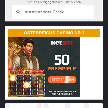
Nicht das richtige gefunden? Hier suchen:
ÖSTERREICHS CASINO NR.1