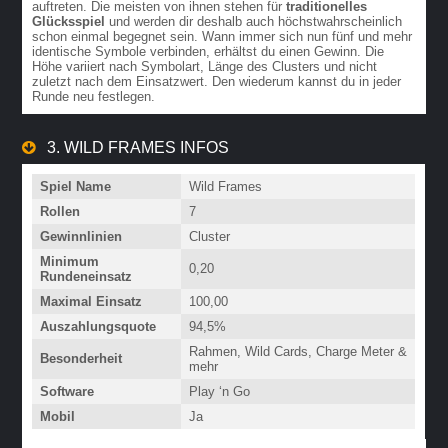
auftreten. Die meisten von ihnen stehen für
traditionelles
Glücksspiel
und werden dir deshalb auch höchstwahrscheinlich
schon einmal begegnet sein. Wann immer sich nun fünf und mehr
identische Symbole verbinden, erhältst du einen Gewinn. Die
Höhe variiert nach Symbolart, Länge des Clusters und nicht
zuletzt nach dem Einsatzwert. Den wiederum kannst du in jeder
Runde neu festlegen.
3. WILD FRAMES INFOS
Spiel Name
Wild Frames
Rollen
7
Gewinnlinien
Cluster
Minimum
0,20
Rundeneinsatz
Maximal Einsatz
100,00
Auszahlungsquote
94,5%
Rahmen, Wild Cards, Charge Meter &
Besonderheit
mehr
Software
Play ‘n Go
Mobil
Ja