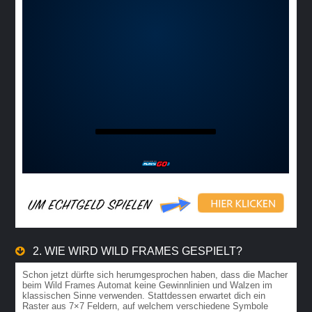
2. WIE WIRD WILD FRAMES GESPIELT?
Schon jetzt dürfte sich herumgesprochen haben, dass die Macher
beim Wild Frames Automat keine Gewinnlinien und Walzen im
klassischen Sinne verwenden. Stattdessen erwartet dich ein
Raster aus 7×7 Feldern, auf welchem verschiedene Symbole