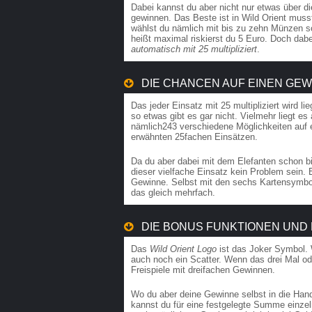
Dabei kannst du aber nicht nur etwas über di
gewinnen. Das Beste ist in Wild Orient musst
wählst du nämlich mit bis zu zehn Münzen 
heißt maximal riskierst du 5 Euro. Doch dabei
automatisch mit 25 multipliziert
.
DIE CHANCEN AUF EINEN GEWI
Das jeder Einsatz mit 25 multipliziert wird li
so etwas gibt es gar nicht. Vielmehr liegt 
nämlich243 verschiedene Möglichkeiten auf 
erwähnten 25fachen Einsätzen.
Da du aber dabei mit dem Elefanten schon b
dieser vielfache Einsatz kein Problem sein.
Gewinne. Selbst mit den sechs Kartensymbol
das gleich mehrfach.
DIE BONUS FUNKTIONEN UND
Das
Wild Orient Logo
ist das Joker Symbol. W
auch noch ein Scatter. Wenn das drei Mal ode
Freispiele mit dreifachen Gewinnen.
Wo du aber deine Gewinne selbst in die Han
kannst du für eine festgelegte Summe einze