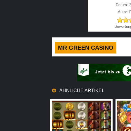
Datum:
Autor:
MR GREEN CASINO
ÄHNLICHE ARTIKEL