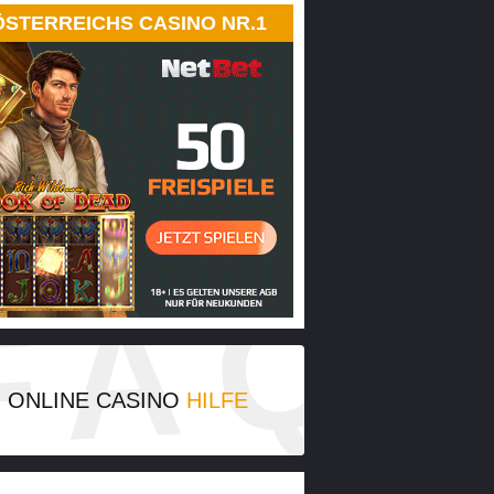
ÖSTERREICHS CASINO NR.1
ONLINE CASINO
HILFE