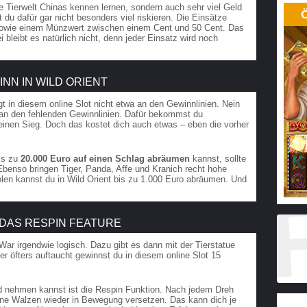
e Tierwelt Chinas kennen lernen, sondern auch sehr viel Geld
 du dafür gar nicht besonders viel riskieren. Die Einsätze
sowie einem Münzwert zwischen einem Cent und 50 Cent. Das
 bleibt es natürlich nicht, denn jeder Einsatz wird noch
NN IN WILD ORIENT
egt in diesem online Slot nicht etwa an den Gewinnlinien. Nein
es an den fehlenden Gewinnlinien. Dafür bekommst du
einen Sieg. Doch das kostet dich auch etwas – eben die vorher
is zu
20.000 Euro auf einen Schlag abräumen
kannst, sollte
 Ebenso bringen Tiger, Panda, Affe und Kranich recht hohe
en kannst du in Wild Orient bis zu 1.000 Euro abräumen. Und
 DAS RESPIN FEATURE
ar irgendwie logisch. Dazu gibt es dann mit der Tierstatue
r öfters auftaucht gewinnst du in diesem online Slot 15
d nehmen kannst ist die Respin Funktion. Nach jedem Dreh
lne Walzen wieder in Bewegung versetzen. Das kann dich je