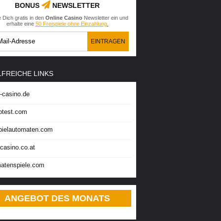
BONUS
NEWSLETTER
 Dich gratis in den
Online Casino
Newsletter ein und
erhalte eine
50 Freispiele ohne Einzahlung
.
LFREICHE LINKS
e-casino.de
otest.com
pielautomaten.com
ecasino.co.at
atenspiele.com
ANGEBOT DES MONATS