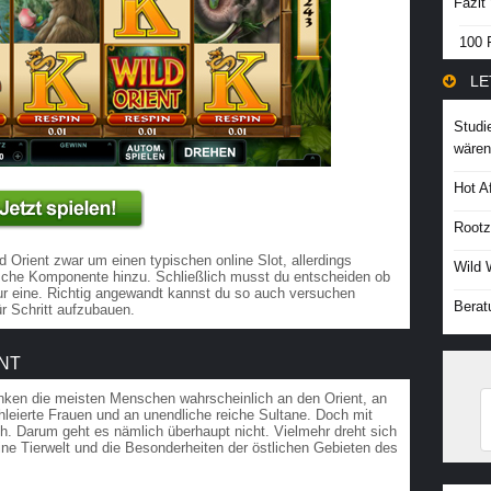
Fazit
100 
LE
Studi
wären
Hot A
Rootz
d Orient zwar um einen typischen online Slot, allerdings
Wild 
sche Komponente hinzu. Schließlich musst du entscheiden ob
nur eine. Richtig angewandt kannst du so auch versuchen
Berat
r Schritt aufzubauen.
ENT
ken die meisten Menschen wahrscheinlich an den Orient, an
leierte Frauen und an unendliche reiche Sultane. Doch mit
sch. Darum geht es nämlich überhaupt nicht. Vielmehr dreht sich
eine Tierwelt und die Besonderheiten der östlichen Gebieten des