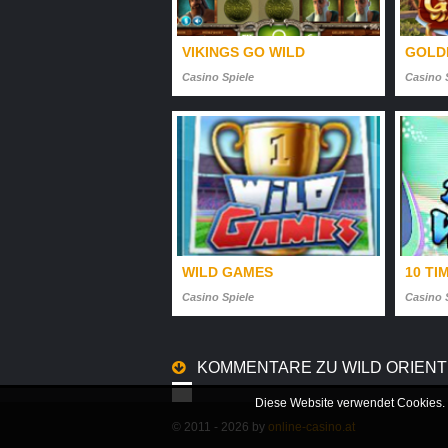
VIKINGS GO WILD
GOLD
WILD
Casino Spiele
Casino 
WILD GAMES
10 TI
Casino Spiele
Casino 
KOMMENTARE ZU WILD ORIENT
Diese Website verwendet Cookies. 
© 2011 - 2026 by
online-casino.at