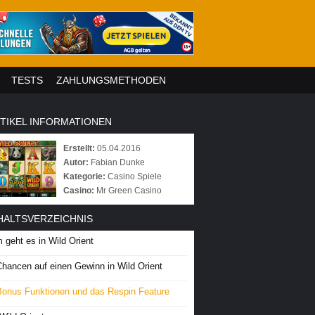
TESTS
ZAHLUNGSMETHODEN
TIKEL INFORMATIONEN
Erstellt:
05.04.2016
Autor:
Fabian Dunke
Kategorie:
Casino Spiele
Casino:
Mr Green Casino
HALTSVERZEICHNIS
 geht es in Wild Orient
Chancen auf einen Gewinn in Wild Orient
Bonus Funktionen und das Respin Feature