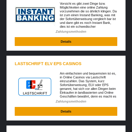
Vorsicht es gibt zwei Dinge bzw.
Möglichkeiten eine online Zahlung
vorzunehmen die so ähnlich klingen. Da
ist zum einen Instand Banking, was mit
der Sofortüberweisung vergleich bar ist
und dann gibt es noch Instant Bank,
dies ist ein schwedischer
Zahlungsdienstleister für das...
Zahlungsmethoden
Details
LASTSCHRIFT ELV EPS CASINOS
Am einfachsten und bequemsten ist es,
in Online Casinos via Lastschrift
einzuzahlen. Das System, kurz
Sofortüberweisung, ELV oder EPS
genannt, hat sich vor allen Dingen beim
Einkaufen in landbasierten und Online
Geschäften bewährt, denn es macht es
dir leicht, Geld in der ange...
Zahlungsmethoden
Details