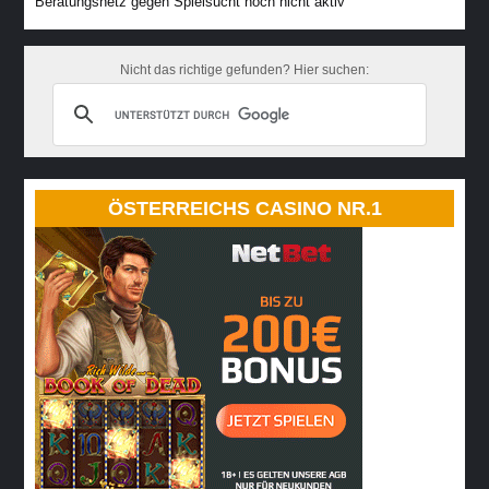
Beratungsnetz gegen Spielsucht noch nicht aktiv
Nicht das richtige gefunden? Hier suchen:
ÖSTERREICHS CASINO NR.1