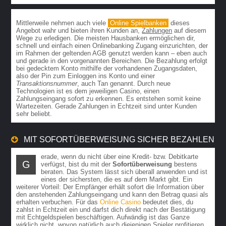
Mittlerweile nehmen auch viele
Online Spielbanken
dieses
Angebot wahr und bieten ihren Kunden an,
Zahlungen
auf diesem
Wege zu erledigen. Die meisten Hausbanken ermöglichen dir,
schnell und einfach einen Onlinebanking Zugang einzurichten, der
im Rahmen der geltenden AGB genutzt werden kann – eben auch
und gerade in den vorgenannten Bereichen. Die Bezahlung erfolgt
bei gedecktem Konto mithilfe der vorhandenen Zugangsdaten,
also der Pin zum Einloggen ins Konto und einer
Transaktionsnummer
, auch Tan genannt. Durch neue
Technologien ist es dem jeweiligen Casino, einen
Zahlungseingang sofort zu erkennen. Es entstehen somit keine
Wartezeiten. Gerade Zahlungen in Echtzeit sind unter Kunden
sehr beliebt.
MIT SOFORTÜBERWEISUNG SICHER BEZAHLEN
erade, wenn du nicht über eine Kredit- bzw. Debitkarte
G
verfügst, bist du mit der
Sofortüberweisung
bestens
beraten. Das System lässt sich überall anwenden und ist
eines der sichersten, die es auf dem Markt gibt. Ein
weiterer Vorteil: Der Empfänger erhält sofort die Information über
den anstehenden Zahlungseingang und kann den Betrag quasi als
erhalten verbuchen. Für das
Online Casino
bedeutet dies, du
zahlst in Echtzeit ein und darfst dich direkt nach der Bestätigung
mit Echtgeldspielen beschäftigen. Aufwändig ist das Ganze
wirklich nicht, wovon natürlich auch diejenigen Spieler profitieren,