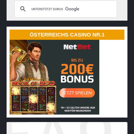
ÖSTERREICHS CASINO NR.1