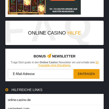
ONLINE CASINO
HILFE
BONUS
NEWSLETTER
Trage Dich gratis in den
Online Casino
Newsletter ein und erhalte eine
50
Freispiele ohne Einzahlung
.
HILFREICHE LINKS
online-casino.de
casinotest.com