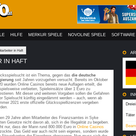
LE
HILFE
MERKUR SPIELE
NOVOLINE SPIELE
SOFTWARE
arbeiter in Haft
AR
 IN HAFT
cksspielsucht ist ein Thema, gegen das
die deutsche
gierung
seit Jahren vorzugehen versucht. Bereits im Oktober
0 wurden Online Casinos bereits neue Auflagen erteilt, die
spielsweise verbieten, Spieleinsätze über 1 Euro zu
estieren. Mit dieser und weiteren Vorgaben sollen die Gefahren
IN
er Spielsucht künftig eingedämmt werden – auch, wenn ab
mer 2021 erste offizielle Glücksspiellizenzen vergeben
Dreie
rden.
Täter
en 29 Jahre alten Mitarbeiter des Finanzsamtes in Syke
lten Gesetze nicht davon ab, sich in die Illegalität zu begeben.
Beamt
ht nur, dass der Mann rund 800.000 Euro in
Online Casinos
zockte. Das Geld war auch nicht sein eigenes, sondern wurde
 Steuerkonten der Einwohner abgezogen. Nun muss sich der