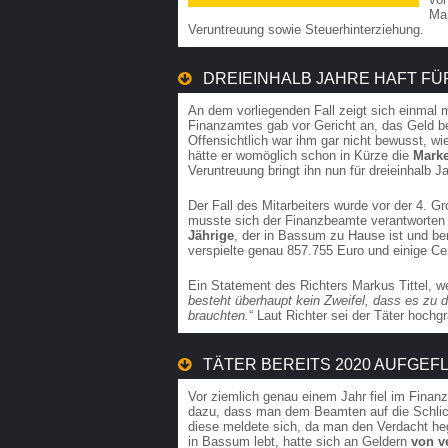
Man
Veruntreuung sowie Steuerhinterziehung.
DREIEINHALB JAHRE HAFT FÜ
An dem vorliegenden Fall zeigt sich einmal 
Finanzamtes gab vor Gericht an, das Geld be
Offensichtlich war ihm gar nicht bewusst, wie
hätte er womöglich schon in Kürze die
Marke
Veruntreuung bringt ihn nun für dreieinhalb Jah
Der Fall des Mitarbeiters wurde vor der 4. 
musste sich der Finanzbeamte verantworten u
Jährige
, der in Bassum zu Hause ist und ber
verspielte genau 857.755 Euro und einige Cen
Ein Statement des Richters Markus Tittel, we
besteht überhaupt kein Zweifel, dass es zu
brauchten.
“ Laut Richter sei der Täter hochgr
TÄTER BEREITS 2020 AUFGEF
Vor ziemlich genau einem Jahr fiel im Finan
dazu, dass man dem Beamten auf die Schlic
diese meldete sich, da man den Verdacht he
in Bassum lebt, hatte sich an Geldern
von v