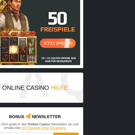
ONLINE CASINO
HILFE
BONUS
NEWSLETTER
 Dich gratis in den
Online Casino
Newsletter ein und
erhalte eine
50 Freispiele ohne Einzahlung
.