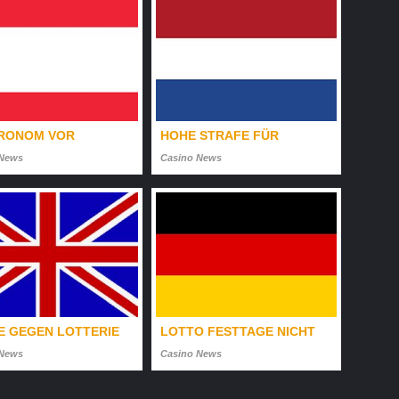
RONOM VOR
HOHE STRAFE FÜR
CHT
ELECTRONIC ARTS
 News
Casino News
E GEGEN LOTTERIE
LOTTO FESTTAGE NICHT
NGLAND
NUR IN NRW
 News
Casino News
ERFOLGREICH