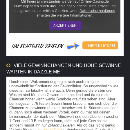
VIELE GEWINNCHANCEN UND HOHE GEWINNE
WARTEN IN DAZZLE ME
Durch diese Walzenordnung ergibt sich auch ein ganz
ungewöhnliche Sortierung der Gewinnlinien. So ungewöhnlich wie
diese ist, so lukrativ ist sie auch. Denn gerade die ersten drei
Walzen sind für einen Gewinn entscheidend und da sind die
Chancen höher wenn wenig Symbole drauf zu sehen sind. Aber
bei insgesamt 76 festen Gewinnlinien braucht man sich über die
Chancen zu gewinnen eh nicht beschweren. In Bridesmaids hast
du dann noch einen weiteren Vorteil, denn du machst deinen
Linieneinsatz, der dank dem Münzwert und den Ebenen zwischen
1 Cent und 10 Euro liegen kann, nicht auf jede Gewinnlinie,
sondern musst ihn nur
20fach riskieren
. Als ob das nicht genug
Vorteile für dich als
online Casino
Spieler
sind legt Dazzle Me