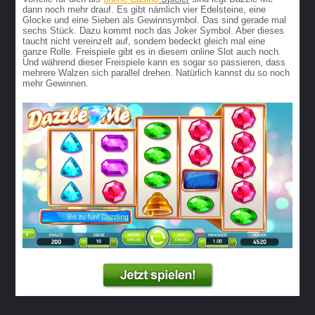
dann noch mehr drauf. Es gibt nämlich vier Edelsteine, eine
Glocke und eine Sieben als Gewinnsymbol. Das sind gerade mal
sechs Stück. Dazu kommt noch das Joker Symbol. Aber dieses
taucht nicht vereinzelt auf, sondern bedeckt gleich mal eine
ganze Rolle. Freispiele gibt es in diesem online Slot auch noch.
Und während dieser Freispiele kann es sogar so passieren, dass
mehrere Walzen sich parallel drehen. Natürlich kannst du so noch
mehr Gewinnen.