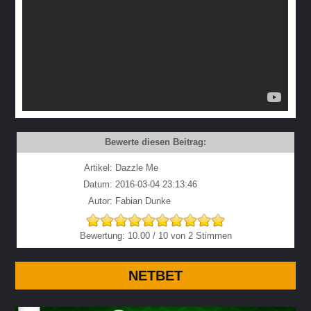
Artikel:
Dazzle Me
Datum:
2016-03-04 23:13:46
Autor:
Fabian Dunke
10.00
/
10
von
2
Stimmen
NETBET