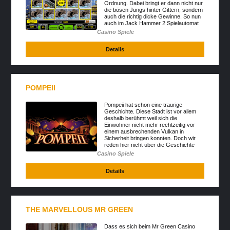
Ordnung. Dabei bringt er dann nicht nur
die bösen Jungs hinter Gittern, sondern
auch die richtig dicke Gewinne. So nun
auch im Jack Hammer 2 Spielautomat
im NetBet Casi...
Casino Spiele
Details
POMPEII
Pompeii hat schon eine traurige
Geschichte. Diese Stadt ist vor allem
deshalb berühmt weil sich die
Einwohner nicht mehr rechtzeitig vor
einem ausbrechenden Vulkan in
Sicherheit bringen konnten. Doch wir
reden hier nicht über die Geschichte
oder die Vergangenheit, sondern wir r...
Casino Spiele
Details
THE MARVELLOUS MR GREEN
Dass es sich beim Mr Green Casino