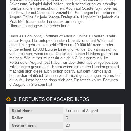
Joker zum Beispiel dabei helfen, noch schneller an vollständige
Kombinationen heranzukommen. Auch auf Scatter Symbole hat
der Provider natürlich nicht verzichtet. Sie sorgen bei Fortunes of
Asgard Online für jede Menge
Freispiele
. Highlight ist jedoch die
Pick Me Bonusrunde, bei der es um riesige
Überraschungsgewinne gehen kann.
Dass es sich lohnt, Fortunes of Asgard Online zu testen, steht
außer Frage. Bei entsprechendem Einsatz und fünf Wilds auf
einer Linie geht es hier schließlich um
20.000 Münzen
– oder
umgerechnet 10.000 Euro je Linie und Runde! Du kannst richtig
viel erreichen, wenn es die Götter des hohen Nordens gut mit dir
meinen. Wie immer musst du auf dein Glück vertrauen. Im
Fortunes of Asgard Test haben wir aber durchaus einige positive
Erfahrungen gesammelt. Kaum waren die ersten Runden gespielt,
machten sich diese auch schon positiv auf dem Kontostand
bemerkbar. Natürlich können wir dir nicht genau sagen, wie es bei
dir läuft. Umso besser, dass sich das Einsatzrisiko bei Fortunes
of Asgard in Grenzen hält.
3. FORTUNES OF ASGARD INFOS
Spiel Name
Fortunes of Asgard
Rollen
5
Gewinnlinien
20