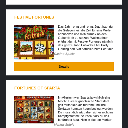
FESTIVE FORTUNES
Das Jahr rennt und rennt. Jetzt hast du
die Gelegenheit, die Zeit für eine Weile
anzuhalten und dich zurück an den
Gabentisch zu setzen. Weihnachten
erlebst du mit Festive Fortunes nämlich
das ganze Jahr. Entwickelt hat Party
Gaming den Slot natürlich zum Fest der
Liebe. Aber...
Casino Spiele
Details
FORTUNES OF SPARTA
Im Altertum war Sparta ja wirklich eine
Macht. Dieser griechische Stadtstaat
galt militärisch als führend und ihre
Soldaten konnten kaum besiegt werden.
Du musst dich jetzt aber sicher nicht ins
Kampfgetümmel stürzen, falls du das
befürchtet hast. Nein in diesem Merkur
Slot ...
Merkur Spiele