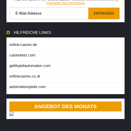
Freispiele ohne Einzahlung
.
HILFREICHE LINKS
online-casino.de
casinotest.com
geldspielautomaten.com
onlinecasino.co.at
automatenspiele.com
ANGEBOT DES MONATS