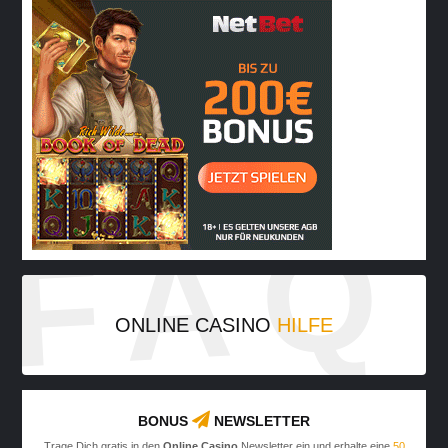
ONLINE CASINO
HILFE
BONUS
NEWSLETTER
Trage Dich gratis in den
Online Casino
Newsletter ein und erhalte eine
50