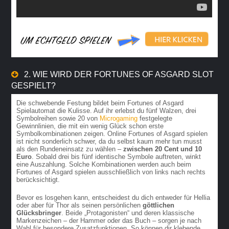
2. WIE WIRD DER FORTUNES OF ASGARD SLOT
GESPIELT?
Die schwebende Festung bildet beim Fortunes of Asgard
Spielautomat die Kulisse. Auf ihr erlebst du fünf Walzen, drei
Symbolreihen sowie 20 von
Microgaming
festgelegte
Gewinnlinien, die mit ein wenig Glück schon erste
Symbolkombinationen zeigen. Online Fortunes of Asgard spielen
ist nicht sonderlich schwer, da du selbst kaum mehr tun musst
als den Rundeneinsatz zu wählen –
zwischen 20 Cent und 10
Euro
. Sobald drei bis fünf identische Symbole auftreten, winkt
eine Auszahlung. Solche Kombinationen werden auch beim
Fortunes of Asgard spielen ausschließlich von links nach rechts
berücksichtigt.
Bevor es losgehen kann, entscheidest du dich entweder für Hellia
oder aber für Thor als seinen persönlichen
göttlichen
Glücksbringer
. Beide „Protagonisten“ und deren klassische
Markenzeichen – der Hammer oder das Buch – sorgen je nach
Wahl für besondere Zusatzfunktionen. So können dir klebende