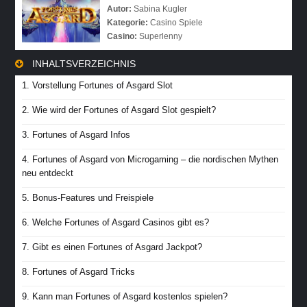
Autor:
Sabina Kugler
Kategorie:
Casino Spiele
Casino:
Superlenny
INHALTSVERZEICHNIS
1. Vorstellung Fortunes of Asgard Slot
2. Wie wird der Fortunes of Asgard Slot gespielt?
3. Fortunes of Asgard Infos
4. Fortunes of Asgard von Microgaming – die nordischen Mythen
neu entdeckt
5. Bonus-Features und Freispiele
6. Welche Fortunes of Asgard Casinos gibt es?
7. Gibt es einen Fortunes of Asgard Jackpot?
8. Fortunes of Asgard Tricks
9. Kann man Fortunes of Asgard kostenlos spielen?