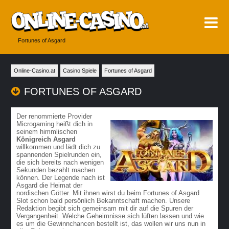
Fortunes of Asgard
Online-Casino.at
Casino Spiele
Fortunes of Asgard
FORTUNES OF ASGARD
Der renommierte Provider
Microgaming heißt dich in
seinem himmlischen
Königreich Asgard
willkommen und lädt dich zu
spannenden Spielrunden ein,
die sich bereits nach wenigen
Sekunden bezahlt machen
können. Der Legende nach ist
Asgard die Heimat der
nordischen Götter. Mit ihnen wirst du beim Fortunes of Asgard
Slot schon bald persönlich Bekanntschaft machen. Unsere
Redaktion begibt sich gemeinsam mit dir auf die Spuren der
Vergangenheit. Welche Geheimnisse sich lüften lassen und wie
es um die Gewinnchancen bestellt ist, das wollen wir uns nun in