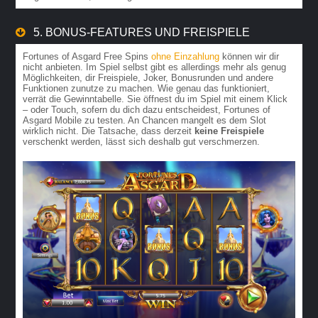
5. BONUS-FEATURES UND FREISPIELE
Fortunes of Asgard Free Spins
ohne Einzahlung
können wir dir
nicht anbieten. Im Spiel selbst gibt es allerdings mehr als genug
Möglichkeiten, dir Freispiele, Joker, Bonusrunden und andere
Funktionen zunutze zu machen. Wie genau das funktioniert,
verrät die Gewinntabelle. Sie öffnest du im Spiel mit einem Klick
– oder Touch, sofern du dich dazu entscheidest, Fortunes of
Asgard Mobile zu testen. An Chancen mangelt es dem Slot
wirklich nicht. Die Tatsache, dass derzeit
keine Freispiele
verschenkt werden, lässt sich deshalb gut verschmerzen.