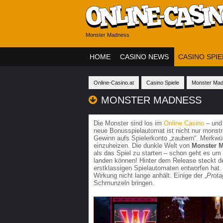
Monster Madness
HOME
CASINO NEWS
CASINO SPIE
Online-Casino.at
Casino Spiele
Monster Ma
MONSTER MADNESS
Die Monster sind los im
Online Casino
– und 
neue Bonusspielautomat ist nicht nur monstr
Gewinn aufs Spielerkonto „zaubern“. Merkwür
einzuheizen. Die dunkle Welt von
Monster 
als das Spiel zu starten – schon geht es um
landen können! Hinter dem Release steckt 
erstklassigen Spielautomaten entworfen hat.
Wirkung nicht lange anhält. Einige der „
Prota
Schmunzeln bringen.