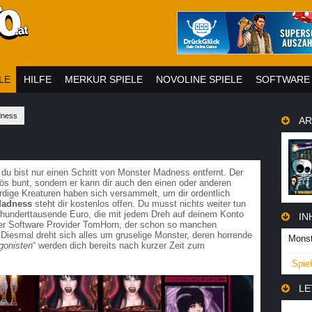
LE
HILFE
MERKUR SPIELE
NOVOLINE SPIELE
SOFTWARE
dness
AR
du bist nur einen Schritt von Monster Madness entfernt. Der
ös bunt, sondern er kann dir auch den einen oder anderen
dige Kreaturen haben sich versammelt, um dir ordentlich
Madness
steht dir kostenlos offen. Du musst nichts weiter tun
 hunderttausende Euro, die mit jedem Dreh auf deinem Konto
IN
der Software Provider TomHorn, der schon so manchen
 Diesmal dreht sich alles um gruselige Monster, deren horrende
Monst
gonisten
“ werden dich bereits nach kurzer Zeit zum
Spie
LE