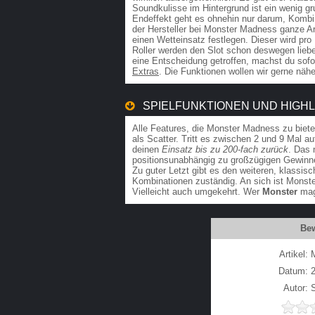
Soundkulisse im Hintergrund ist ein wenig gr
Endeffekt geht es ohnehin nur darum, Kombi
der Hersteller bei Monster Madness ganze Arb
einen Wetteinsatz festlegen. Dieser wird pro
Roller werden den Slot schon deswegen liebe
eine Entscheidung getroffen, machst du so
Extras
. Die Funktionen wollen wir gerne näh
SPIELFUNKTIONEN UND HIGHL
Alle Features, die Monster Madness zu biete
als Scatter. Tritt es zwischen 2 und 9 Mal a
deinen
Einsatz bis zu 200-fach zurück
. Das 
positionsunabhängig zu großzügigen Gewinnen
Zu guter Letzt gibt es den weiteren, klassis
Kombinationen zuständig. An sich ist Monste
Vielleicht auch umgekehrt. Wer
Monster
mag,
Artikel:
Datum:
Autor: