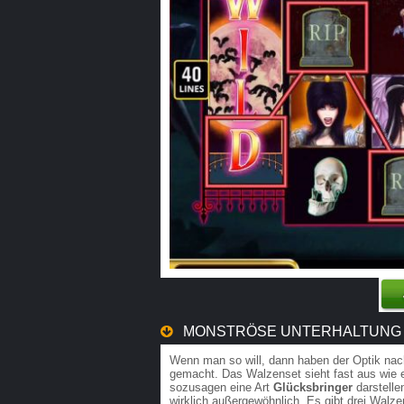
MONSTRÖSE UNTERHALTUNG 
Wenn man so will, dann haben der Optik nach 
gemacht. Das Walzenset sieht fast aus wie 
sozusagen eine Art
Glücksbringer
darstelle
wirklich außergewöhnlich. Es gibt drei Walze