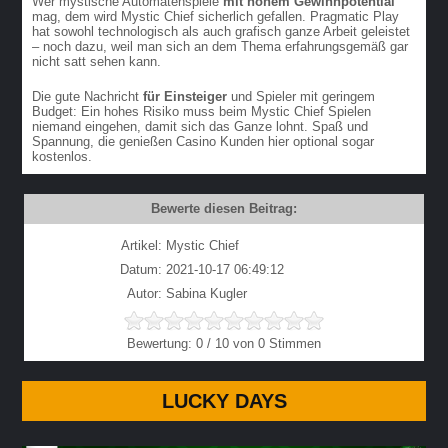
Wer mystische Automatenspiele
mit hohem Gewinnpotential
mag, dem wird Mystic Chief sicherlich gefallen. Pragmatic Play
hat sowohl technologisch als auch grafisch ganze Arbeit geleistet
– noch dazu, weil man sich an dem Thema erfahrungsgemäß gar
nicht satt sehen kann.
Die gute Nachricht
für Einsteiger
und Spieler mit geringem
Budget: Ein hohes Risiko muss beim Mystic Chief Spielen
niemand eingehen, damit sich das Ganze lohnt. Spaß und
Spannung, die genießen Casino Kunden hier optional sogar
kostenlos.
Artikel:
Mystic Chief
Datum:
2021-10-17 06:49:12
Autor:
Sabina Kugler
0
/
10
von
0
Stimmen
LUCKY DAYS