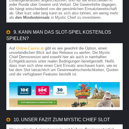
Zufallsgeneratoren angeschlossen, und nur die entscheiden in
jeder Runde über Gewinn und Verlust. Die Gewinnhöhe dagegen,
die hängt entscheidend von der persönlichen Einsatzbereitschaft
ab. Über kurz oder lang kann es sich also lohnen, ein wenig mehr
als
den Mindesteinsatz
in Mystic Chief zu investieren.
9. KANN MAN DAS SLOT-SPIEL KOSTENLOS
SPIELEN?
Auf
Online-Casino.at
gibt es wie gewohnt die Option, einen
unverbindlichen Blick auf das Release zu werfen. Die Mystic
Chief Demoversion wird sowohl hier als auch in namhaften
Echtgeldcasinos unter realen Bedingungen bereitgestellt. Heißt,
dass man sich ohne einen Cent Einsatz anschauen kann, wie es
bei dem Slot tatsächlich um Gewinnwahrscheinlichkeiten, Quoten
und die verfügbaren Features bestellt ist.
10. UNSER FAZIT ZUM MYSTIC CHIEF SLOT