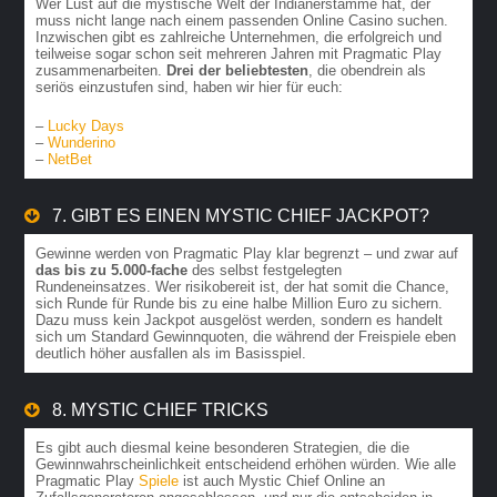
Wer Lust auf die mystische Welt der Indianerstämme hat, der
muss nicht lange nach einem passenden Online Casino suchen.
Inzwischen gibt es zahlreiche Unternehmen, die erfolgreich und
teilweise sogar schon seit mehreren Jahren mit Pragmatic Play
zusammenarbeiten.
Drei der beliebtesten
, die obendrein als
seriös einzustufen sind, haben wir hier für euch:
–
Lucky Days
–
Wunderino
–
NetBet
7. GIBT ES EINEN MYSTIC CHIEF JACKPOT?
Gewinne werden von Pragmatic Play klar begrenzt – und zwar auf
das bis zu 5.000-fache
des selbst festgelegten
Rundeneinsatzes. Wer risikobereit ist, der hat somit die Chance,
sich Runde für Runde bis zu eine halbe Million Euro zu sichern.
Dazu muss kein Jackpot ausgelöst werden, sondern es handelt
sich um Standard Gewinnquoten, die während der Freispiele eben
deutlich höher ausfallen als im Basisspiel.
8. MYSTIC CHIEF TRICKS
Es gibt auch diesmal keine besonderen Strategien, die die
Gewinnwahrscheinlichkeit entscheidend erhöhen würden. Wie alle
Pragmatic Play
Spiele
ist auch Mystic Chief Online an