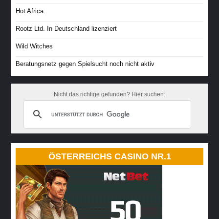
Hot Africa
Rootz Ltd. In Deutschland lizenziert
Wild Witches
Beratungsnetz gegen Spielsucht noch nicht aktiv
Nicht das richtige gefunden? Hier suchen:
ÖSTERREICHS CASINO NR.1