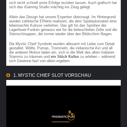
sich recht schnell erste Erfolge erzielen lassen. Auch grafisch hat
sich das iGaming Studio mächtig ins Zeug gelegt.
Allein das Design hat unsere Experten überzeugt. Im Hintergrund
wurden zahlreiche Effekte realisiert, die dem Spielautomaten eine
lebensechte Kulisse verleihen. Das gilt für das Sprühen der
Lagerfeuer-Funken genauso wie für die beleuchteten Zelte und die
Sternschnuppen, die immer wieder über den Bildschirm fliegen.
Die Mystic Chief Symbole wurden allesamt mit Liebe zum Detail
gestaltet. Wölfe, Pumas, Trommeln, die indianische Axt und all
die anderen Motive laden ein, sich in die Welt des alten Indianer-
Stamms zu träumen und
ein Stück Kultur
zu erleben – während
sich Gewinne fast von allein ergeben.
1. MYSTIC CHIEF SLOT VORSCHAU