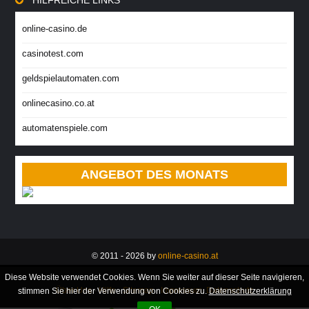
online-casino.de
casinotest.com
geldspielautomaten.com
onlinecasino.co.at
automatenspiele.com
ANGEBOT DES MONATS
© 2011 - 2026 by
online-casino.at
Diese Website verwendet Cookies. Wenn Sie weiter auf dieser Seite navigieren,
Über Uns
-
Hilfe
-
Sitemap
-
Impressum
,
Datenschutz
stimmen Sie hier der Verwendung von Cookies zu.
Datenschutzerklärung