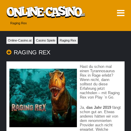
Raging Rex
Online-Casino.at
Casino Spiele
Raging Rex
RAGING REX
Hast du schon mal
einen Tyrannosaurus
Rex in Rage erlebt?
Wenn nicht, dann
solltest du diese
Erfahrung jetzt
nachholen – mit Raging
Rex von Play `n Go.
Ja,
das Jahr 2019
fängt
schon gut an. Etwas
anderes hätten wir von
dem renommierten
Provider auch nicht
erwartet. Welche