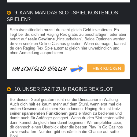
9. KANN MAN DAS SLOT-SPIEL KOSTENLOS
SPIELEN?
Selbstverständlich musst du nicht gleich Geld investieren. Es
liegt bei dir, dich mit Raging Rex gratis zu beschäftigen, oder aber
sofort auf
reale Gewinne
„hinzuarbeiten“. Beide Optionen werden
dir von seriösen Online Casinos geboten. Wenn du magst, kannst
du den Raging Rex Spielautomat gleich hier unverbindlich und
ohne Anmeldung ausprobieren.
10. UNSER FAZIT ZUM RAGING REX SLOT
Bei diesem Spiel geraten nicht nur die Dinosaurier in Wallung.
Auch dich hält es kaum mehr auf dem Stuhl, wenn erst mal die
ersten Gewinne auf deinem Konto landen. Raging Rex ist trotz
seiner
spannenden Funktionen
ganz einfach zu bedienen und
damit auch für Anfänger geeignet. Wenn du den Slot testen willst,
dann kannst du gleich hier damit beginnen. Wir empfehlen aber,
dir dennoch einen Überblick über die besten Play `n Go Casinos
zu verschaffen. Nur dort gibt es nämlich die Chance auf satte
Boni.