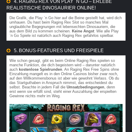
4. RAGING REX VON PLAY `N GO – ERLEBE
REALISTISCHE DINOSAURIER ONLINE!
Die Grafik, die Play `n Go hier auf die Beine gestellt hat, wird dich
umhauen. Du hast beim Raging Rex Slot so manches Mal
unglaubliche Begegnungen mit lebensechten Dinosauriern, die
aus dem Bild zu kommen scheinen.
Keine Angst
: Wie alle Play
`n Go Spiele ist natürlich auch Raging Rex gefahrlos spielbar.
5. BONUS-FEATURES UND FREISPIELE
Wie schon gesagt, gibt es beim Online Raging Rex spielen so
manche Funktion, die dich begeistern wird – darunter natürlich
auch
kostenlose Spielrunden
. An Raging Rex Free Spins ohne
Einzahlung mangelt es in den Online Casinos bisher zwar noch,
auf den Willkommensbonus ist aber wie gewohnt Verlass. Ob du
das Startguthaben in Anspruch nimmst, das entscheidest du
selbst. Beachte in jedem Fall die
Umsatzbedingungen
, denn
erst wenn sie erfüllt sind, steht einer Auszahlung der erspielten
Gewinne nichts mehr im Weg.