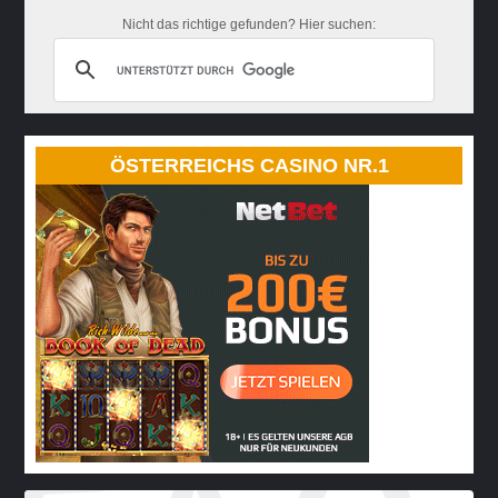
Nicht das richtige gefunden? Hier suchen:
ÖSTERREICHS CASINO NR.1