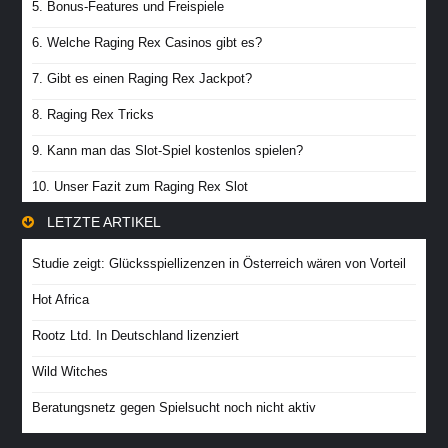
5. Bonus-Features und Freispiele
6. Welche Raging Rex Casinos gibt es?
7. Gibt es einen Raging Rex Jackpot?
8. Raging Rex Tricks
9. Kann man das Slot-Spiel kostenlos spielen?
10. Unser Fazit zum Raging Rex Slot
LETZTE ARTIKEL
Studie zeigt: Glücksspiellizenzen in Österreich wären von Vorteil
Hot Africa
Rootz Ltd. In Deutschland lizenziert
Wild Witches
Beratungsnetz gegen Spielsucht noch nicht aktiv