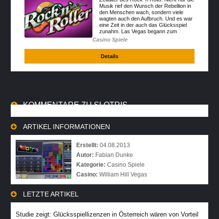
Musik rief den Wunsch der Rebellion in
den Menschen wach, sondern viele
wagten auch den Aufbruch. Und es war
eine Zeit in der auch das Glücksspiel
zunahm. Las Vegas begann zum
Beispiel gerade dann so ...
Casino Spiele
Details
KOMMENTARE ZU SLOTRIS
ARTIKEL INFORMATIONEN
Erstellt:
04.08.2013
Autor:
Fabian Dunke
Kategorie:
Casino Spiele
Casino:
William Hill Vegas
LETZTE ARTIKEL
Studie zeigt: Glücksspiellizenzen in Österreich wären von Vorteil