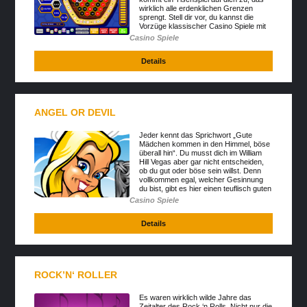
wirklich alle erdenklichen Grenzen
sprengt. Stell dir vor, du kannst die
Vorzüge klassischer Casino Spiele mit
einem ultra-innovativen...
Casino Spiele
Details
ANGEL OR DEVIL
Jeder kennt das Sprichwort „Gute
Mädchen kommen in den Himmel, böse
überall hin“. Du musst dich im William
Hill Vegas aber gar nicht entscheiden,
ob du gut oder böse sein willst. Denn
vollkommen egal, welcher Gesinnung
du bist, gibt es hier einen teuflisch guten
Gewinn ab...
Casino Spiele
Details
ROCK’N‘ ROLLER
Es waren wirklich wilde Jahre das
Zeitalter des Rock ‘n Rolls. Nicht nur die