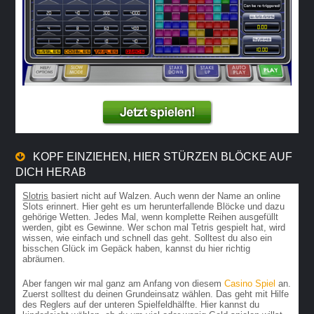
KOPF EINZIEHEN, HIER STÜRZEN BLÖCKE AUF
DICH HERAB
Slotris
basiert nicht auf Walzen. Auch wenn der Name an online
Slots erinnert. Hier geht es um herunterfallende Blöcke und dazu
gehörige Wetten. Jedes Mal, wenn komplette Reihen ausgefüllt
werden, gibt es Gewinne. Wer schon mal Tetris gespielt hat, wird
wissen, wie einfach und schnell das geht. Solltest du also ein
bisschen Glück im Gepäck haben, kannst du hier richtig
abräumen.
Aber fangen wir mal ganz am Anfang von diesem
Casino Spiel
an.
Zuerst solltest du deinen Grundeinsatz wählen. Das geht mit Hilfe
des Reglers auf der unteren Spielfeldhälfte. Hier kannst du