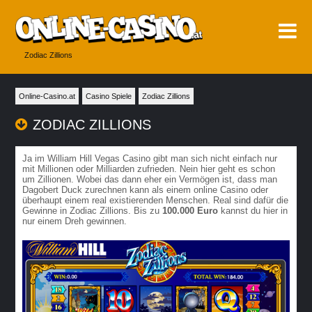
Zodiac Zillions
Online-Casino.at
Casino Spiele
Zodiac Zillions
ZODIAC ZILLIONS
Ja im William Hill Vegas Casino gibt man sich nicht einfach nur
mit Millionen oder Milliarden zufrieden. Nein hier geht es schon
um Zillionen. Wobei das dann eher ein Vermögen ist, dass man
Dagobert Duck zurechnen kann als einem online Casino oder
überhaupt einem real existierenden Menschen. Real sind dafür die
Gewinne in Zodiac Zillions. Bis zu
100.000 Euro
kannst du hier in
nur einem Dreh gewinnen.