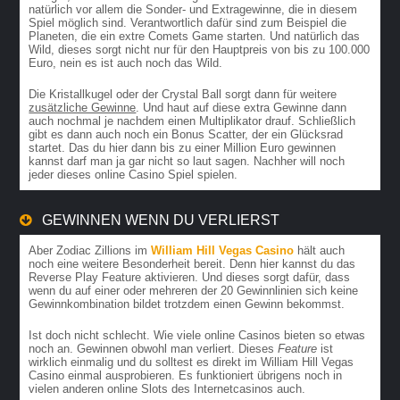
natürlich vor allem die Sonder- und Extragewinne, die in diesem
Spiel möglich sind. Verantwortlich dafür sind zum Beispiel die
Planeten, die ein extre Comets Game starten. Und natürlich das
Wild, dieses sorgt nicht nur für den Hauptpreis von bis zu 100.000
Euro, nein es ist auch noch das Wild.
Die Kristallkugel oder der Crystal Ball sorgt dann für weitere
zusätzliche Gewinne
. Und haut auf diese extra Gewinne dann
auch nochmal je nachdem einen Multiplikator drauf. Schließlich
gibt es dann auch noch ein Bonus Scatter, der ein Glücksrad
startet. Das du hier dann bis zu einer Million Euro gewinnen
kannst darf man ja gar nicht so laut sagen. Nachher will noch
jeder dieses online Casino Spiel spielen.
GEWINNEN WENN DU VERLIERST
Aber Zodiac Zillions im
William Hill Vegas Casino
hält auch
noch eine weitere Besonderheit bereit. Denn hier kannst du das
Reverse Play Feature aktivieren. Und dieses sorgt dafür, dass
wenn du auf einer oder mehreren der 20 Gewinnlinien sich keine
Gewinnkombination bildet trotzdem einen Gewinn bekommst.
Ist doch nicht schlecht. Wie viele online Casinos bieten so etwas
noch an. Gewinnen obwohl man verliert. Dieses
Feature
ist
wirklich einmalig und du solltest es direkt im William Hill Vegas
Casino einmal ausprobieren. Es funktioniert übrigens noch in
vielen anderen online Slots des Internetcasinos auch.