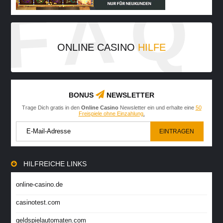
ONLINE CASINO
HILFE
BONUS
NEWSLETTER
Trage Dich gratis in den
Online Casino
Newsletter ein und erhalte eine
50
Freispiele ohne Einzahlung
.
HILFREICHE LINKS
online-casino.de
casinotest.com
geldspielautomaten.com