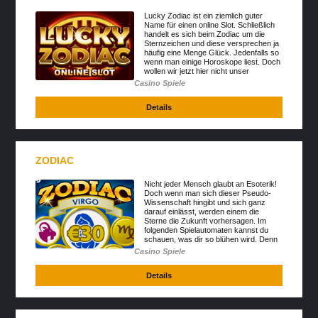
Lucky Zodiac ist ein ziemlich guter
Name für einen online Slot. Schließlich
handelt es sich beim Zodiac um die
Sternzeichen und diese versprechen ja
häufig eine Menge Glück. Jedenfalls so
wenn man einige Horoskope liest. Doch
wollen wir jetzt hier nicht unser
Schicksal heraus...
Casino Spiele
Details
ZODIAC
Nicht jeder Mensch glaubt an Esoterik!
Doch wenn man sich dieser Pseudo-
Wissenschaft hingibt und sich ganz
darauf einlässt, werden einem die
Sterne die Zukunft vorhersagen. Im
folgenden Spielautomaten kannst du
schauen, was dir so blühen wird. Denn
hier bringen dir die Sternzei...
Casino Spiele
Details