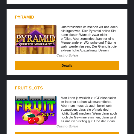
PYRAMID
Unsterblichkeit wünschen wir uns doch
alle irgendwie. Dier Pyramid online Slot
kann diesen Wunsch zwar nicht
erfüllen. Aber zumindest kann er eine
Menge anderer Wünsche und Träume
wahr werden lassen. Der Grund ist die
extrem hohe Auszahlung. Deinen
Münzeinsatz kannst du bis ...
Casino Spiele
Details
FRUIT SLOTS
Man kann ja wirklich zu Glücksspielen
im Internet stehen wie man möchte.
Aber man muss da auch bereit sein
zuzugeben, dass sie oftmals doch
richtig Spaß machen. Wenn dann auch
noch die Gewinne stimmen, dann wird
es natürlich richtig gut. Und dafür das
alles passt, da sorgt a...
Casino Spiele