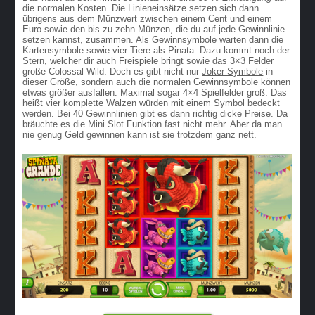
die normalen Kosten. Die Linieneinsätze setzen sich dann
übrigens aus dem Münzwert zwischen einem Cent und einem
Euro sowie den bis zu zehn Münzen, die du auf jede Gewinnlinie
setzen kannst, zusammen. Als Gewinnsymbole warten dann die
Kartensymbole sowie vier Tiere als Pinata. Dazu kommt noch der
Stern, welcher dir auch Freispiele bringt sowie das 3×3 Felder
große Colossal Wild. Doch es gibt nicht nur
Joker Symbole
in
dieser Größe, sondern auch die normalen Gewinnsymbole können
etwas größer ausfallen. Maximal sogar 4×4 Spielfelder groß. Das
heißt vier komplette Walzen würden mit einem Symbol bedeckt
werden. Bei 40 Gewinnlinien gibt es dann richtig dicke Preise. Da
bräuchte es die Mini Slot Funktion fast nicht mehr. Aber da man
nie genug Geld gewinnen kann ist sie trotzdem ganz nett.