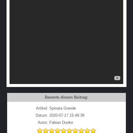
Artikel:
Spinata Grande
Datum:
2020-07-17 15:49:39
Autor:
Fabian Dunke