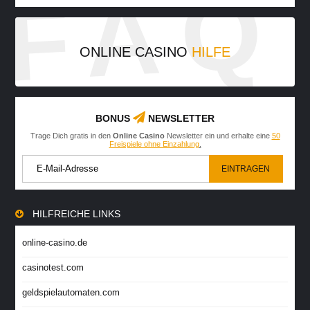
ONLINE CASINO
HILFE
BONUS
NEWSLETTER
Trage Dich gratis in den
Online Casino
Newsletter ein und erhalte eine
50
Freispiele ohne Einzahlung
.
HILFREICHE LINKS
online-casino.de
casinotest.com
geldspielautomaten.com