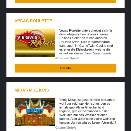
VEGAS ROULETTE
Vegas Roulette unterscheidet sich für
den gelegentlichen Spieler in online
Casinos sicher nicht von anderen
Roulette Arten. Dies ist verständlich,
dann auch im GameTwist Casino sind
es eher die Kleinigkeiten, welche die
einzelnen klassischen Casino Spiele
voneinander unterschei...
Novoline Spiele
Details
MIDAS MILLIONS
König Midas ist geschichtlich betrachtet
wohl der reichste Herrscher, den es
jemals gab. Als er Griechenland
regierte, gab es niemanden auf der
Welt, der ihm das Wasser reichen
konnte. Aber auch nach vielen weiteren
hundert Jahren gibt es keinen Vergleich!
Midas war das Nonplusu...
Casino Spiele