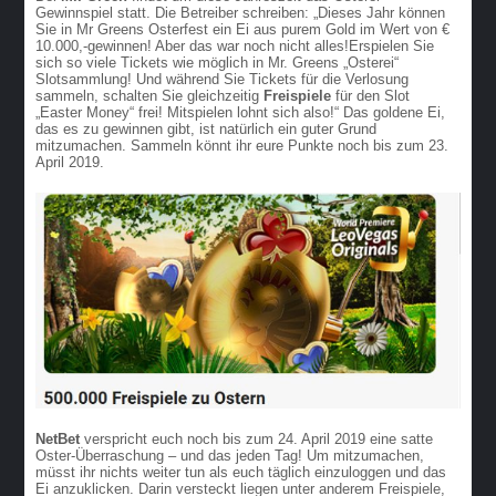
Gewinnspiel statt. Die Betreiber schreiben: „Dieses Jahr können
Sie in Mr Greens Osterfest ein Ei aus purem Gold im Wert von €
10.000,-gewinnen! Aber das war noch nicht alles!Erspielen Sie
sich so viele Tickets wie möglich in Mr. Greens „Osterei“
Slotsammlung! Und während Sie Tickets für die Verlosung
sammeln, schalten Sie gleichzeitig
Freispiele
für den Slot
„Easter Money“ frei! Mitspielen lohnt sich also!“ Das goldene Ei,
das es zu gewinnen gibt, ist natürlich ein guter Grund
mitzumachen. Sammeln könnt ihr eure Punkte noch bis zum 23.
April 2019.
NetBet
verspricht euch noch bis zum 24. April 2019 eine satte
Oster-Überraschung – und das jeden Tag! Um mitzumachen,
müsst ihr nichts weiter tun als euch täglich einzuloggen und das
Ei anzuklicken. Darin versteckt liegen unter anderem Freispiele,