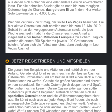
aus denen sich sicher der eine oder andere Gewinn erwirtschaften
lässt. Für alle schnellen Spieler gibt es noch bis zum morgigen
Ostermontag die Chance,
das goldene Ei
zu finden. Hier winken
Sofortgewinne bis zu 4.000 Euro.
Wer den Zeitdruck nicht mag, der sollte
Leo Vegas
besuchen. Die
hier aktive Osteraktion läuft nämlich noch bis zum 12. Mai 2019.
Sobald ihr an den vorgegebenen Automaten spielt, die jede
Woche wechseln, habt ihr die Chance, euch den Anteil an
insgesamt einer
halben Millionen Freispiele
zu sichern. Täglich
werden die ersten 250 Spieler mit jeweils 100 Gratisrunden
belohnt. Wenn sich die Teilnahme lohnt, dann eindeutig im Leo
Vegas Casino!
JETZT REGISTRIEREN UND MITSPIELEN
Die genannten Beispiele und Aktionen sind natürlich erst der
Anfang. Gerade jetzt lohnt es sich, euch in den besten Casinos
Österreichs umzusehen und am besten direkt einen Blick auf die
Promotionen zu werfen. Gerade die großen Anbieter sind derzeit
extrem spendabel. So macht Ostern gleich doppelt so viel Spaß.
Wer bisher noch in keinem Online Casino aktiv war, der sollte
spätestens jetzt damit beginnen. Natürlich schließen sich die
speziellen Osteraktionen
und die Willkommensangebote nicht
aus. Ihr könnt euch also auf jede Menge Boni freuen, die euch
unvergessliche Ostertage versprechen. Und wer weiß: Vielleicht
wird schon bald der eine oder andere Traum vom großen Gewinn
wahr! Wir für unseren Teil wünschen euch nun noch einmal frohe