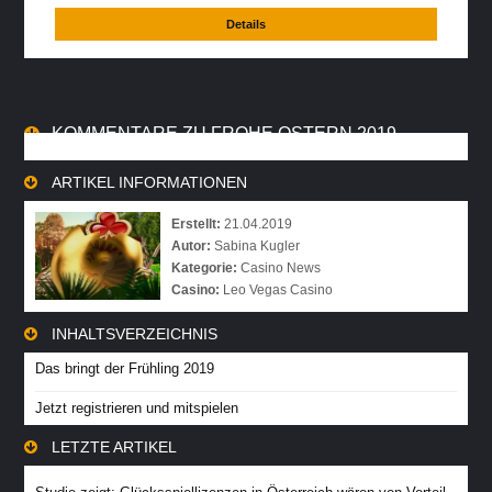
Details
KOMMENTARE ZU FROHE OSTERN 2019
ARTIKEL INFORMATIONEN
Erstellt:
21.04.2019
Autor:
Sabina Kugler
Kategorie:
Casino News
Casino:
Leo Vegas Casino
INHALTSVERZEICHNIS
Das bringt der Frühling 2019
Jetzt registrieren und mitspielen
LETZTE ARTIKEL