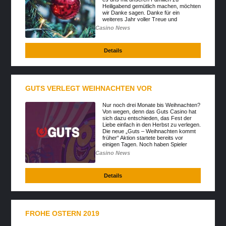
Heiligabend gemütlich machen, möchten
wir Danke sagen. Danke für ein
weiteres Jahr voller Treue und
Zuversicht! Ohne eure Unterstützun...
Casino News
Details
GUTS VERLEGT WEIHNACHTEN VOR
Nur noch drei Monate bis Weihnachten?
Von wegen, denn das Guts Casino hat
sich dazu entschieden, das Fest der
Liebe einfach in den Herbst zu verlegen.
Die neue „Guts – Weihnachten kommt
früher“ Aktion startete bereits vor
einigen Tagen. Noch haben Spieler
allerdings genug ...
Casino News
Details
FROHE OSTERN 2019