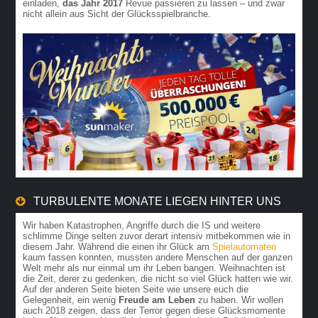
einladen,
das Jahr 2017
Revue passieren zu lassen – und zwar
nicht allein aus Sicht der Glücksspielbranche.
TURBULENTE MONATE LIEGEN HINTER UNS
Wir haben Katastrophen, Angriffe durch die IS und weitere
schlimme Dinge selten zuvor derart intensiv mitbekommen wie in
diesem Jahr. Während die einen ihr Glück am
Spielautomaten
kaum fassen konnten, mussten andere Menschen auf der ganzen
Welt mehr als nur einmal um ihr Leben bangen. Weihnachten ist
die Zeit, derer zu gedenken, die nicht so viel Glück hatten wie wir.
Auf der anderen Seite bieten Seite wie unsere euch die
Gelegenheit, ein wenig
Freude am Leben
zu haben. Wir wollen
auch 2018 zeigen, dass der Terror gegen diese Glücksmomente