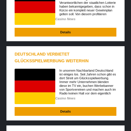
Verantwortlichen der staatlichen Lotterie
haben bekanntgegeben, dass schon in
Kürze ein komplett neuer Gewinnplan
gelten soll. Von diesem profitieren
Aussagen zufolge alle Spi...
Casino News
Details
DEUTSCHLAND VERBIETET
GLÜCKSSPIELWERBUNG WEITERHIN
In unserem Nachbarland Deutschland
ist einiges los. Seit Jahren schon gibt es
dort Streit um Glücksspielwerbung.
Immer mehr Unternehmen blenden
diese im TV ein, buchen Werbebanner
von Sportvereinen und machen auch im
Radio keinen Halt vor dem eigentlich
geltenden Verbot. Da es k...
Casino News
Details