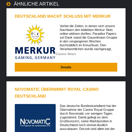
ÄHNLICHE ARTIKEL
DEUTSCHLAND MACHT SCHLUSS MIT MERKUR
Vorbei die Zeiten, in denen sich unsere
Nachbarn den beliebten Merkur Slots
online widmen durften. Paradise Papers
sei Dank stand die Gauselmann Gruppe
in den vergangenen Wochen
buchstäblich im Kreuzfeuer. Den
Verantwortlichen wurde nachgesagt,
ihre Spiele über Casinos zu betre...
Casino News
Details
NOVOMATIC ÜBERNIMMT ROYAL CASINO
DEUTSCHLAND
Das deutsche Bundeskartellamt hat der
Übernahme der Casino Royal Gruppe
durch Novomatic vor wenigen Tagen
zugestimmt. Damit gelingt es dem
Großkonzern, seine Marktposition in
Deutschland noch einmal deutlich
auszubauen. Derzeit sind allein bei der