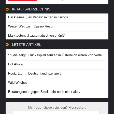
INHALTSVERZEICHNIS
Ein kleines „Las Vegas“ mitten in Europa
Weiter Weg zum Casino Resort
Marktpotential „automatisch erschöpft“
LETZTE ARTIKEL
Studie zeigt: Glücksspiellizenzen in Österreich wären von Vorteil
Hot Africa
Rootz Ltd. In Deutschland lizenziert
Wild Witches
Beratungsnetz gegen Spielsucht noch nicht aktiv
Nicht das richtige gefunden? Hier suchen: