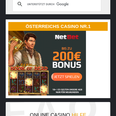
ÖSTERREICHS CASINO NR.1
ONLINE CASINO
HILFE