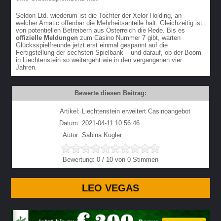
Seldon Ltd. wiederum ist die Tochter der Xelor Holding, an
welcher Amatic offenbar die Mehrheitsanteile hält. Gleichzeitig ist
von potentiellen Betreibern aus Österreich die Rede. Bis es
offizielle Meldungen
zum Casino Nummer 7 gibt, warten
Glücksspielfreunde jetzt erst einmal gespannt auf die
Fertigstellung der sechsten Spielbank – und darauf, ob der Boom
in Liechtenstein so weitergeht wie in den vergangenen vier
Jahren.
Artikel:
Liechtenstein erweitert Casinoangebot
Datum:
2021-04-11 10:56:46
Autor:
Sabina Kugler
0
/
10
von
0
Stimmen
LEO VEGAS