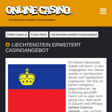
Liechtenstein erweitert Casinoangebot
Online-Casino.at
Casino News
Liechtenstein erweitert Casinoangebot
LIECHTENSTEIN ERWEITERT
CASINOANGEBOT
Ein kleiner Alpenstaat
startet voll durch. In den
vergangenen vier Jahren
wurden in Liechtenstein
bereits fünf Spielbanken
zugelassen. Der Bau ist
bereits erfolgreich
abgeschlossen, die
Eröffnung geschafft.
Damit soll es aber nicht
genug sein, denn auch
in Zukunft sind offenbar
weitere Casinos
geplant
– das sechste