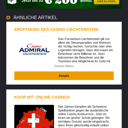
ÄHNLICHE ARTIKEL
ERÖFFNUNG DES CASINO LIECHTENSTEIN
Das Fürstentum Liechtenstein gilt vor
allem als Steuerparadies und Wohnort
der richtig reichen. Gerüchte oder eher
Legenden besagen, dass dort kaum ein
Einwohner nicht Millionär ist. Jetzt
bekommen die Bewohner und die
Touristen eine Möglichkeit ihr Geld mit
etwas Glück zu v...
Casino News
Details
KOOP MIT ONLINE CASINOS
Seit Jahren kämpfen die Schweizer
Spielbanken gegen die ausländische
online Casino Konkurrenz. Jetzt ist
ihnen ein großer Schritt gelungen. Ein
wichtiges Gesetz wurde eingebracht,
dass ihnen gleichzeitig erlaubt selbst