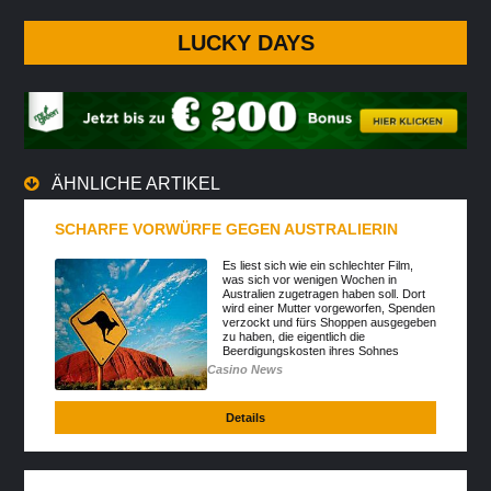
LUCKY DAYS
ÄHNLICHE ARTIKEL
SCHARFE VORWÜRFE GEGEN AUSTRALIERIN
Es liest sich wie ein schlechter Film,
was sich vor wenigen Wochen in
Australien zugetragen haben soll. Dort
wird einer Mutter vorgeworfen, Spenden
verzockt und fürs Shoppen ausgegeben
zu haben, die eigentlich die
Beerdigungskosten ihres Sohnes
decken sollten. Die mitfühlenden ...
Casino News
Details