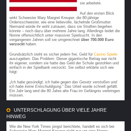
sie arbeitete.
Auf den ersten Blick
wirkt Schwester Mary Margret Kreuper, die 80-jährige
Ordensschwester, wie eine liebevolle, lächelnde Großmutter.
Niemand würde ihr wohl zutrauen, dass sie Straften begehen
könnte – noch dazu über mehrere Jahre lang. Allerdings leidet die
Nonne offensichtlich unter massiver Spielsucht. In den
vergangenen Jahren soll sie umgerechnet
über 700.000 Euro
verzockt
haben.
Grundsätzlich steht es sicher jedem frei, Geld für
Casino Spiele
auszugeben. Das Problem: Dieser gigantische Betrag war nicht
ihr eigener, sondern sie hatte das Geld der Schule gestohlen und
einfach in der Spielbank verzockt. Sie selbst erklärte sich wie
folgt:
„
Ich habe gesündigt, ich habe gegen das Gesetz verstoßen und
ich habe keine Entschuldigung.
“ Das Urteil wurde schnell gefällt.
Ein Jahr lang wird die 80 Jahre alte Frau im Gefängnis verbringen
müssen.
UNTERSCHLAGUNG ÜBER VIELE JAHRE
HINWEG
Wie die New York Times jüngst berichtete, handelt es sich bei
Schwester Mary Margret Kreuper nicht nur um eine Nonne,