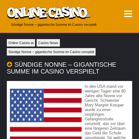
Sündige Nonne – gigantische Summe im Casino verspielt
Online-Casino.at
Casino News
Sündige Nonne – gigantische Summe im Casino verspielt
SÜNDIGE NONNE – GIGANTISCHE
SUMME IM CASINO VERSPIELT
In den USA stand vor
wenigen Tagen eine 80
Jahre alte Nonne vor
Gericht. Schwester
Mary Margret Kreuper
wurde zu einer
einjährigen
Gefängnisstrafe
verurteilt, das sie über
eine längeren Zeitraum
das Geld der Schule
veruntreute, für welche