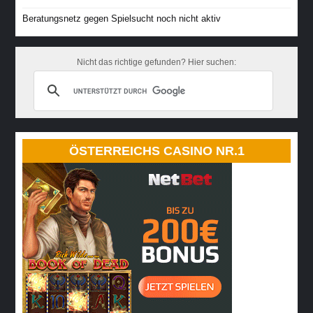
Beratungsnetz gegen Spielsucht noch nicht aktiv
Nicht das richtige gefunden? Hier suchen:
ÖSTERREICHS CASINO NR.1