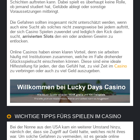
Schichten auftreten kann. Dabei spielt es überhaupt keine Rolle,
ob jemand studiert hat, Gelübde ablegt oder sonstige
Voraussetzungen mitbringt.
Die Gefahren sollten insgesamt nicht unterschätzt werden, wenn
auch eine Sucht als solches nicht zwangsweise bei jedem auftritt,
der sich Casino Spielen zuwendet und lediglich den Kick darin
sucht,
arrivierten Slots
den ein oder anderen Gewinn zu
entlocken.
Online Casinos haben einen klaren Vorteil, denn sie arbeiten
häufig mit Institutionen zusammen, welche im Falle drohender
Glücksspielsucht einschreiten können. Diese sind eine ideale
Hilfestellung für jeden, der das Gefühl hat, zu viel Zeit im
Casino
zu verbringen oder auch zu viel Geld auszugeben.
WICHTIGE TIPPS FÜRS SPIELEN IM CASINO
Bei der Nonne aus den USA kam ein weiterer Umstand hinzu,
nämlich der, dass sie Zugriff auf Geld hatte, welches nicht ihres
war. Um solche Gefahren zu vermeiden, ist es gerade online