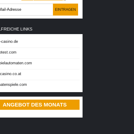
LFREICHE LINKS
e-casino.de
otest.com
pielautomaten.com
ecasino.co.at
atenspiele.com
ANGEBOT DES MONATS