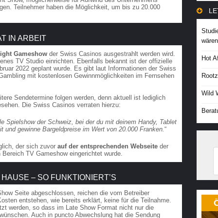
gen. Teilnehmer haben die Möglichkeit, um bis zu 20.000
LE
Studi
T IN ARBEIT
wären
night Gameshow
der Swiss Casinos ausgestrahlt werden wird.
Hot A
nes TV Studio einrichten. Ebenfalls bekannt ist der offizielle
bruar 2022 geplant wurde. Es gibt laut Informationen der Swiss
 Gambling mit kostenlosen Gewinnmöglichkeiten im Fernsehen
Rootz
Wild 
itere Sendetermine folgen werden, denn aktuell ist lediglich
sehen. Die Swiss Casinos verraten hierzu:
Berat
ale Spielshow der Schweiz, bei der du mit deinem Handy, Tablet
t und gewinne Bargeldpreise im Wert von 20.000 Franken.
“
glich, der sich zuvor
auf der entsprechenden Webseite
der
den Bereich TV Gameshow eingerichtet wurde.
 HAUSE – SO FUNKTIONIERT’S
 Show Seite abgeschlossen, reichen die vom Betreiber
en entstehen, wie bereits erklärt, keine für die Teilnahme.
zt werden, so dass im Late Show Format nicht nur die
r wünschen. Auch in puncto Abwechslung hat die Sendung