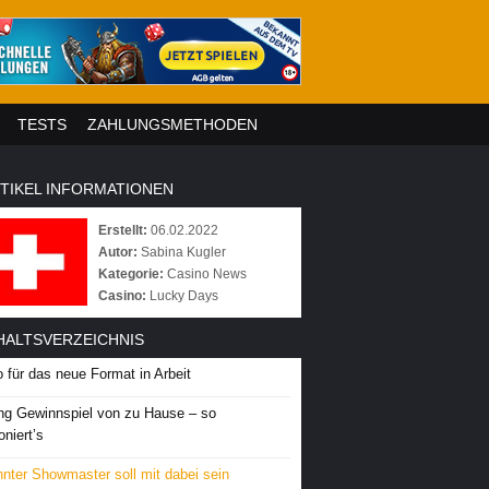
TESTS
ZAHLUNGSMETHODEN
TIKEL INFORMATIONEN
Erstellt:
06.02.2022
Autor:
Sabina Kugler
Kategorie:
Casino News
Casino:
Lucky Days
HALTSVERZEICHNIS
o für das neue Format in Arbeit
g Gewinnspiel von zu Hause – so
oniert’s
nter Showmaster soll mit dabei sein