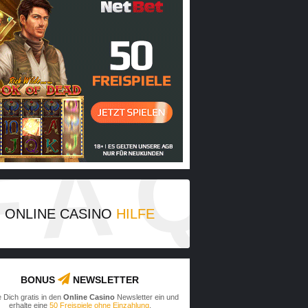
ONLINE CASINO
HILFE
BONUS
NEWSLETTER
 Dich gratis in den
Online Casino
Newsletter ein und
erhalte eine
50 Freispiele ohne Einzahlung
.