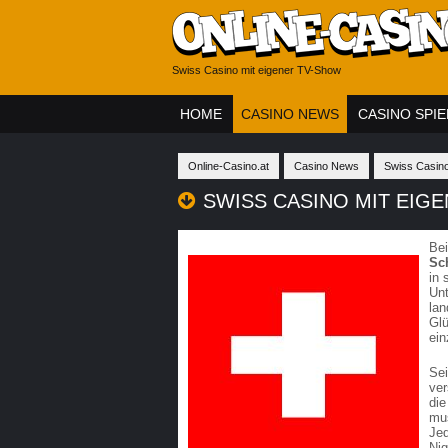
Swiss Casino mit eigener TV-Show
HOME
CASINO NEWS
CASINO SPIE
Online-Casino.at
Casino News
Swiss Casino
SWISS CASINO MIT EIG
Bei
Sc
in 
Unt
lan
Glü
ein
Sei
ver
die
mus
Jed
Nig