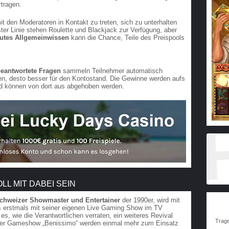
tragen.
it den Moderatoren in Kontakt zu treten, sich zu unterhalten
er Linie stehen Roulette und Blackjack zur Verfügung, aber
utes Allgemeinwissen
kann die Chance, Teile des Preispools
 beantwortete Fragen
sammeln Teilnehmer automatisch
desto besser für den Kontostand. Die Gewinne werden aufs
nd können von dort aus abgehoben werden.
L MIT DABEI SEIN
chweizer Showmaster und Entertainer
der 1990er, wird mit
s erstmals mit seiner eigenen Live Gaming Show im TV
 es, wie die Verantwortlichen verraten, ein weiteres Revival
Trage
der Gameshow „Benissimo“ werden einmal mehr zum Einsatz