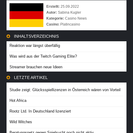
Erstellt:
25.09.2022
Autor:
Sabina Kugler
Kategorie:
Casino News
Casino:
Platincasino
INHALTSVERZEICHNIS
Reaktion war längst überfällig
Was wird aus der Twitch Gaming Elite?
Streamer brauchen neue Ideen
LETZTE ARTIKEL
Studie zeigt: Glücksspiellizenzen in Österreich wären von Vorteil
Hot Africa
Rootz Ltd. In Deutschland lizenziert
Wild Witches
Beratungsnetz gegen Spielsucht noch nicht aktiv