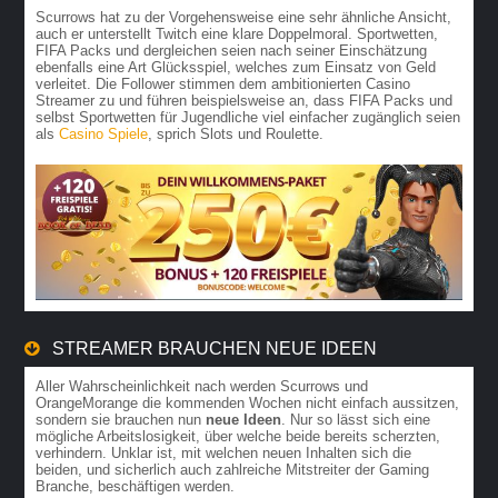
Scurrows hat zu der Vorgehensweise eine sehr ähnliche Ansicht,
auch er unterstellt Twitch eine klare Doppelmoral. Sportwetten,
FIFA Packs und dergleichen seien nach seiner Einschätzung
ebenfalls eine Art Glücksspiel, welches zum Einsatz von Geld
verleitet. Die Follower stimmen dem ambitionierten Casino
Streamer zu und führen beispielsweise an, dass FIFA Packs und
selbst Sportwetten für Jugendliche viel einfacher zugänglich seien
als
Casino Spiele
, sprich Slots und Roulette.
STREAMER BRAUCHEN NEUE IDEEN
Aller Wahrscheinlichkeit nach werden Scurrows und
OrangeMorange die kommenden Wochen nicht einfach aussitzen,
sondern sie brauchen nun
neue Ideen
. Nur so lässt sich eine
mögliche Arbeitslosigkeit, über welche beide bereits scherzten,
verhindern. Unklar ist, mit welchen neuen Inhalten sich die
beiden, und sicherlich auch zahlreiche Mitstreiter der Gaming
Branche, beschäftigen werden.