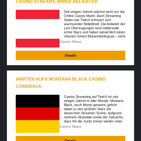
CASINO STREAMS IMMER BELIEBTER
Seit einigen Jahren wächst nicht nur der
Online Casino Markt. Auch Streaming
Seiten wie Twitch erfreuen sich
wachsender Beliebtheit. Die Anbieter der
Live Übertragungen sind mittlerweile
echte Stars und haben tatsächlich einen
mitunter hohen Bekanntheitsgrad – nicht
nur unte...
Casino News
Details
WARTEN AUFS MONTANA BLACK CASINO
COMEBACK
Casino Streaming auf Twitch ist seit
einigen Jahren in aller Munde. Montana
Black, auch Monte genannt, gehört
dabei zu den größten Stars der
deutschen Streamer-Szene. Aufgrund
mehrere Skandale sowie der Tatsache,
dass ihn die Justiz immer wieder unter
Beschuss hatte, zog sich ...
Casino News
Details