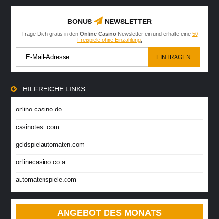
BONUS
NEWSLETTER
Trage Dich gratis in den
Online Casino
Newsletter ein und erhalte eine
50
Freispiele ohne Einzahlung
.
HILFREICHE LINKS
online-casino.de
casinotest.com
geldspielautomaten.com
onlinecasino.co.at
automatenspiele.com
ANGEBOT DES MONATS