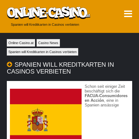
Spanien will Kreditkarten in Casinos verbieten
Online-Casino.at
Casino News
Spanien will Kreditkarten in Casinos verbieten
SPANIEN WILL KREDITKARTEN IN
CASINOS VERBIETEN
Schon seit einiger Zeit
beschäftigt sich die
FACUA-Consumidores
en Acción
, eine in
Spanien ansässige