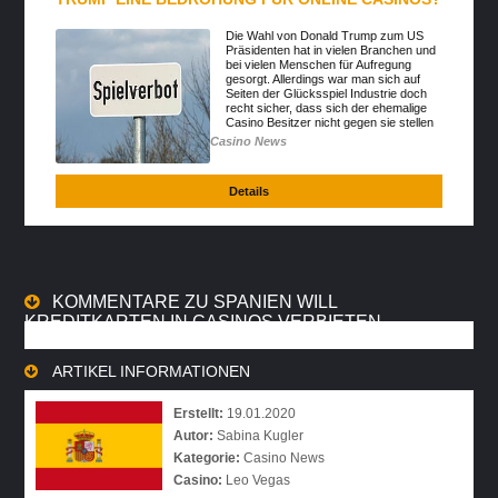
Die Wahl von Donald Trump zum US
Präsidenten hat in vielen Branchen und
bei vielen Menschen für Aufregung
gesorgt. Allerdings war man sich auf
Seiten der Glücksspiel Industrie doch
recht sicher, dass sich der ehemalige
Casino Besitzer nicht gegen sie stellen
wird. Die Ernücht...
Casino News
Details
KOMMENTARE ZU SPANIEN WILL
KREDITKARTEN IN CASINOS VERBIETEN
ARTIKEL INFORMATIONEN
Erstellt:
19.01.2020
Autor:
Sabina Kugler
Kategorie:
Casino News
Casino:
Leo Vegas