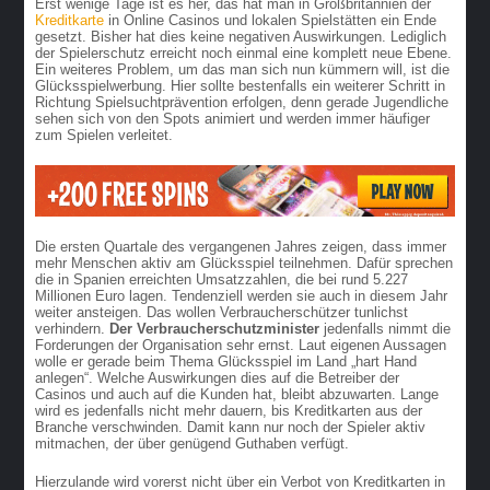
Erst wenige Tage ist es her, das hat man in Großbritannien der
Kreditkarte
in Online Casinos und lokalen Spielstätten ein Ende
gesetzt. Bisher hat dies keine negativen Auswirkungen. Lediglich
der Spielerschutz erreicht noch einmal eine komplett neue Ebene.
Ein weiteres Problem, um das man sich nun kümmern will, ist die
Glücksspielwerbung. Hier sollte bestenfalls ein weiterer Schritt in
Richtung Spielsuchtprävention erfolgen, denn gerade Jugendliche
sehen sich von den Spots animiert und werden immer häufiger
zum Spielen verleitet.
Die ersten Quartale des vergangenen Jahres zeigen, dass immer
mehr Menschen aktiv am Glücksspiel teilnehmen. Dafür sprechen
die in Spanien erreichten Umsatzzahlen, die bei rund 5.227
Millionen Euro lagen. Tendenziell werden sie auch in diesem Jahr
weiter ansteigen. Das wollen Verbraucherschützer tunlichst
verhindern.
Der Verbraucherschutzminister
jedenfalls nimmt die
Forderungen der Organisation sehr ernst. Laut eigenen Aussagen
wolle er gerade beim Thema Glücksspiel im Land „hart Hand
anlegen“. Welche Auswirkungen dies auf die Betreiber der
Casinos und auch auf die Kunden hat, bleibt abzuwarten. Lange
wird es jedenfalls nicht mehr dauern, bis Kreditkarten aus der
Branche verschwinden. Damit kann nur noch der Spieler aktiv
mitmachen, der über genügend Guthaben verfügt.
Hierzulande wird vorerst nicht über ein Verbot von Kreditkarten in