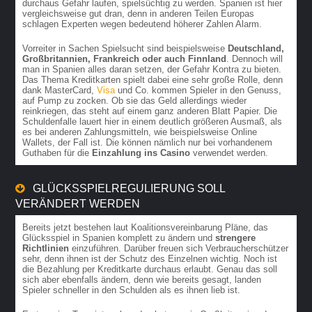
durchaus Gefahr laufen, spielsüchtig zu werden. Spanien ist hier
vergleichsweise gut dran, denn in anderen Teilen Europas
schlagen Experten wegen bedeutend höherer Zahlen Alarm.
Vorreiter in Sachen Spielsucht sind beispielsweise
Deutschland,
Großbritannien, Frankreich oder auch Finnland
. Dennoch will
man in Spanien alles daran setzen, der Gefahr Kontra zu bieten.
Das Thema Kreditkarten spielt dabei eine sehr große Rolle, denn
dank MasterCard,
Visa
und Co. kommen Spieler in den Genuss,
auf Pump zu zocken. Ob sie das Geld allerdings wieder
reinkriegen, das steht auf einem ganz anderen Blatt Papier. Die
Schuldenfalle lauert hier in einem deutlich größeren Ausmaß, als
es bei anderen Zahlungsmitteln, wie beispielsweise Online
Wallets, der Fall ist. Die können nämlich nur bei vorhandenem
Guthaben für die
Einzahlung ins Casino
verwendet werden.
GLÜCKSSPIELREGULIERUNG SOLL
VERÄNDERT WERDEN
Bereits jetzt bestehen laut Koalitionsvereinbarung Pläne, das
Glücksspiel in Spanien komplett zu ändern und
strengere
Richtlinien
einzuführen. Darüber freuen sich Verbraucherschützer
sehr, denn ihnen ist der Schutz des Einzelnen wichtig. Noch ist
die Bezahlung per Kreditkarte durchaus erlaubt. Genau das soll
sich aber ebenfalls ändern, denn wie bereits gesagt, landen
Spieler schneller in den Schulden als es ihnen lieb ist.