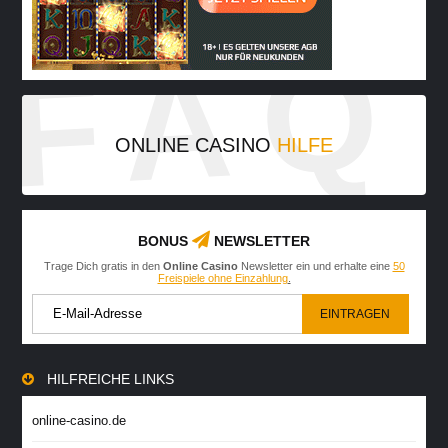
ONLINE CASINO
HILFE
BONUS
NEWSLETTER
Trage Dich gratis in den
Online Casino
Newsletter ein und erhalte eine
50
Freispiele ohne Einzahlung
.
HILFREICHE LINKS
online-casino.de