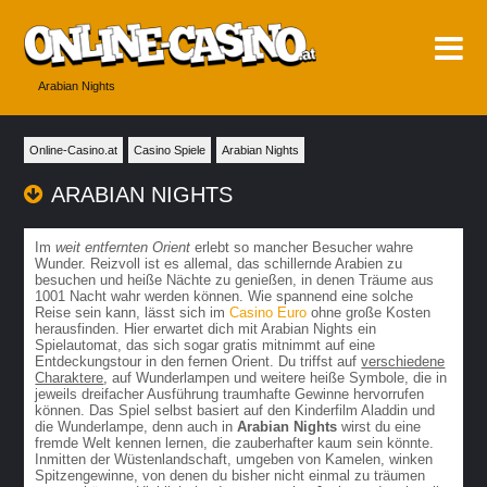
Arabian Nights
Online-Casino.at
Casino Spiele
Arabian Nights
ARABIAN NIGHTS
Im
weit entfernten Orient
erlebt so mancher Besucher wahre
Wunder. Reizvoll ist es allemal, das schillernde Arabien zu
besuchen und heiße Nächte zu genießen, in denen Träume aus
1001 Nacht wahr werden können. Wie spannend eine solche
Reise sein kann, lässt sich im
Casino Euro
ohne große Kosten
herausfinden. Hier erwartet dich mit Arabian Nights ein
Spielautomat, das sich sogar gratis mitnimmt auf eine
Entdeckungstour in den fernen Orient. Du triffst auf
verschiedene
Charaktere
, auf Wunderlampen und weitere heiße Symbole, die in
jeweils dreifacher Ausführung traumhafte Gewinne hervorrufen
können. Das Spiel selbst basiert auf den Kinderfilm Aladdin und
die Wunderlampe, denn auch in
Arabian Nights
wirst du eine
fremde Welt kennen lernen, die zauberhafter kaum sein könnte.
Inmitten der Wüstenlandschaft, umgeben von Kamelen, winken
Spitzengewinne, von denen du bisher nicht einmal zu träumen