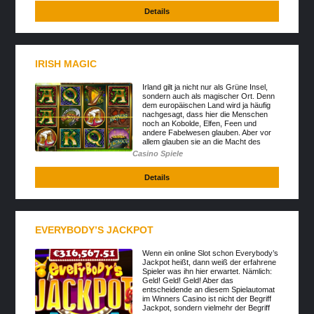
Details
IRISH MAGIC
Irland gilt ja nicht nur als Grüne Insel,
sondern auch als magischer Ort. Denn
dem europäischen Land wird ja häufig
nachgesagt, dass hier die Menschen
noch an Kobolde, Elfen, Feen und
andere Fabelwesen glauben. Aber vor
allem glauben sie an die Macht des
Bieres für gute Laune...
Casino Spiele
Details
EVERYBODY’S JACKPOT
Wenn ein online Slot schon Everybody’s
Jackpot heißt, dann weiß der erfahrene
Spieler was ihn hier erwartet. Nämlich:
Geld! Geld! Geld! Aber das
entscheidende an diesem Spielautomat
im Winners Casino ist nicht der Begriff
Jackpot, sondern vielmehr der Begriff