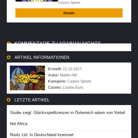
Everybody’s. ...
Casino Spiele
Details
KOMMENTARE ZU ARABIAN NIGHTS
ARTIKEL INFORMATIONEN
Erstellt:
21.10.2017
Autor:
Martin Hill
Kategorie:
Casino Spiele
Casino:
Casino Euro
LETZTE ARTIKEL
Studie zeigt: Glücksspiellizenzen in Österreich wären von Vorteil
Hot Africa
Rootz Ltd. In Deutschland lizenziert