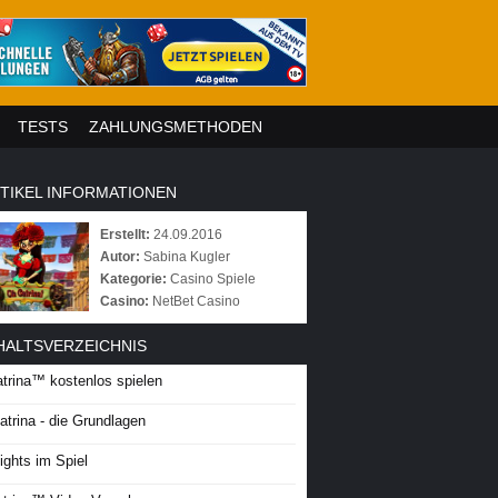
TESTS
ZAHLUNGSMETHODEN
TIKEL INFORMATIONEN
Erstellt:
24.09.2016
Autor:
Sabina Kugler
Kategorie:
Casino Spiele
Casino:
NetBet Casino
HALTSVERZEICHNIS
trina™ kostenlos spielen
atrina - die Grundlagen
ights im Spiel