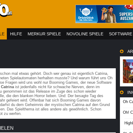
LE
HILFE
MERKUR SPIELE
NOVOLINE SPIELE
SOFTWARE
AR
schon mal etwas gehört. Doch wer genau ist eigentlich Catrina,
chneten Spielautomaten herhalten musste? Und warum führt uns Oh
ese Fragen wird uns wohl nur Booming Games, der neue Software
 Catrina
ist jedenfalls nicht für schwache Nerven, denn im
au genommen ist das Release im Zuge des schon wieder
IN
le, die den blanken Horror lieben. Und: Der besagte Tag des
 Jahr gefeiert wird. Offenbar hat sich Booming Games davon
Oh Ca
darfst du dem Geheimnis der mystischen Catrina auf den Grund
en. Das Spielthema ist alles andere als gewöhnlich. Schon
Oh! C
ot zu werfen.
Highl
IELEN