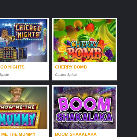
AGO NIGHTS
CHERRY BOMB
Spiele
Casino Spiele
 ME THE MUMMY
BOOM SHAKALAKA