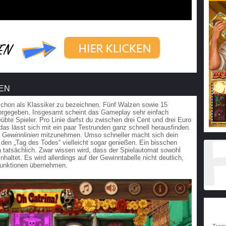
GEN
schon als Klassiker zu bezeichnen. Fünf Walzen sowie 15
rgegeben. Insgesamt scheint das Gameplay sehr einfach
geübte Spieler. Pro Linie darfst du zwischen drei Cent und drei Euro
as lässt sich mit ein paar Testrunden ganz schnell herausfinden.
n Gewinnlinien
mitzunehmen. Umso schneller macht sich dein
den „Tag des Todes“ vielleicht sogar genießen. Ein bisschen
na tatsächlich. Zwar wissen wird, dass der Spielautomat sowohl
nhaltet. Es wird allerdings auf der Gewinntabelle nicht deutlich,
Funktionen übernehmen.