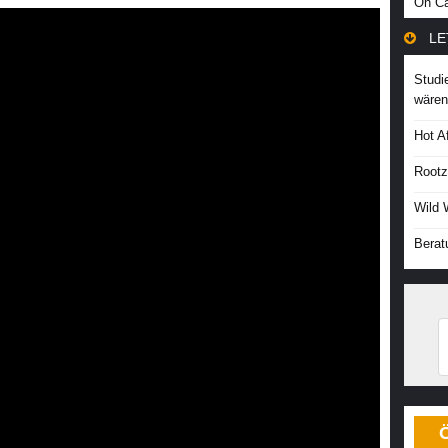
Oh Ca
LE
Studi
wären
Hot A
Rootz
Wild 
Berat