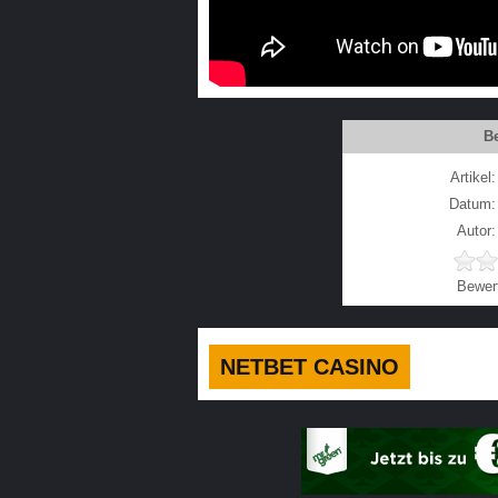
Artikel:
Datum:
Autor:
NETBET CASINO