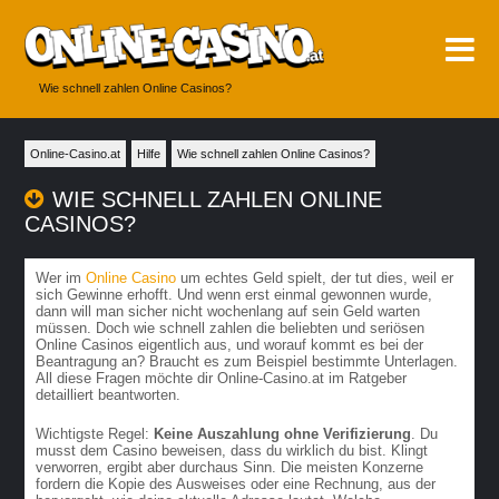
Wie schnell zahlen Online Casinos?
Online-Casino.at
Hilfe
Wie schnell zahlen Online Casinos?
WIE SCHNELL ZAHLEN ONLINE
CASINOS?
Wer im
Online Casino
um echtes Geld spielt, der tut dies, weil er
sich Gewinne erhofft. Und wenn erst einmal gewonnen wurde,
dann will man sicher nicht wochenlang auf sein Geld warten
müssen. Doch wie schnell zahlen die beliebten und seriösen
Online Casinos eigentlich aus, und worauf kommt es bei der
Beantragung an? Braucht es zum Beispiel bestimmte Unterlagen.
All diese Fragen möchte dir Online-Casino.at im Ratgeber
detailliert beantworten.
Wichtigste Regel:
Keine Auszahlung ohne Verifizierung
. Du
musst dem Casino beweisen, dass du wirklich du bist. Klingt
verworren, ergibt aber durchaus Sinn. Die meisten Konzerne
fordern die Kopie des Ausweises oder eine Rechnung, aus der