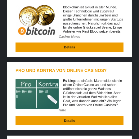
Blockchain ist aktuell in aller Munde.
Dieser Technologie wird zugetraut
einige Branchen durchzuwirbeln und
große Unternehmen mit jungen Startups
auszutauschen. Natürlich gilt das auch
für die online Glücksspiel Szene. Einige
Anbieter wie First Blood setzen bereits
jetzt scho...
Casino News
Details
PRO UND KONTRA VON ONLINE CASINOS?
Es klingt so einfach: Man meldet sich in
einem Online Casino an, und schon
eröffnet sich die ganze Welt des
Glücksspiels auf dem Bildschirm. Aber
ist in der virtuellen Welt wirklich alles
Gold, was danach aussieht? Wo liegen
Pro und Kontra von Online Casinos?
Das Thema wirft se...
Hilfe
Details