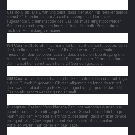
Casino Club
: Die Erfahrung zeigt, dass hier auch mit Neteller gerade
einmal 24 Stunden bis zur Auszahlung vergehen. Der zuvor
zugesandte Sicherheitscode des Casinos muss eingetippt werden.
Bis er ankommt, vergehen bis zu 7 Tage. Deshalb: Besser direkt
nach der Anmeldung verifizieren!
WH Casino Club
: Skrill ist hier offenbar nicht die beste Option, denn
die Kundin musste vier Tage auf ihr Geld warten. Zugutehalten
müssen wir dem beliebten Casino, dass zwischen Beantragung und
Auszahlung ein Wochenende und Feiertage lagen. Vermutlich hätte
die Transaktion sonst auch keine 24 Stunden gedauert.
888 Casino
: Der Spieler hat sich für Skrill entschieden und fünf Tage
auf die Gutschrift gewartet. Ob dies allgemein so lange dauert bei
dem Casino, bleibt die große Frage. Eigentlich gilt gerade das 888
Casino als sehr zuverlässig und schnell.
Eurogrand Casino
: Verschiedene Zahlungsmethoden wurden hier
genutzt, und im Schnitt vergehen bis zur Gutschrift rund fünf Tage.
Man muss dem Anbieter allerdings zugestehen, dass er nicht gerade
geizig ist, was Gewinnquoten und Boni angeht. Bei so vielen
Vorteilen wartet man gerne ein paar Tage.