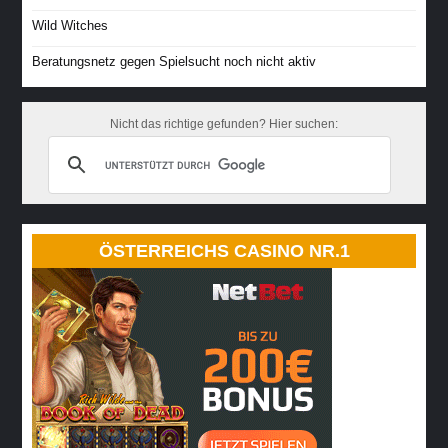
Wild Witches
Beratungsnetz gegen Spielsucht noch nicht aktiv
Nicht das richtige gefunden? Hier suchen:
ÖSTERREICHS CASINO NR.1