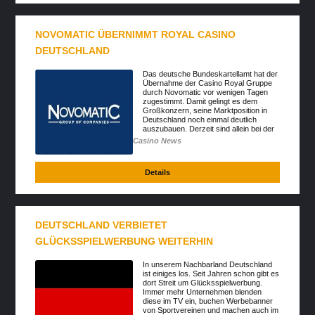
NOVOMATIC ÜBERNIMMT ROYAL CASINO
DEUTSCHLAND
Das deutsche Bundeskartellamt hat der
Übernahme der Casino Royal Gruppe
durch Novomatic vor wenigen Tagen
zugestimmt. Damit gelingt es dem
Großkonzern, seine Marktposition in
Deutschland noch einmal deutlich
auszubauen. Derzeit sind allein bei der
Royal Casino Gruppe um die...
Casino News
Details
DEUTSCHLAND VERBIETET
GLÜCKSSPIELWERBUNG WEITERHIN
In unserem Nachbarland Deutschland
ist einiges los. Seit Jahren schon gibt es
dort Streit um Glücksspielwerbung.
Immer mehr Unternehmen blenden
diese im TV ein, buchen Werbebanner
von Sportvereinen und machen auch im