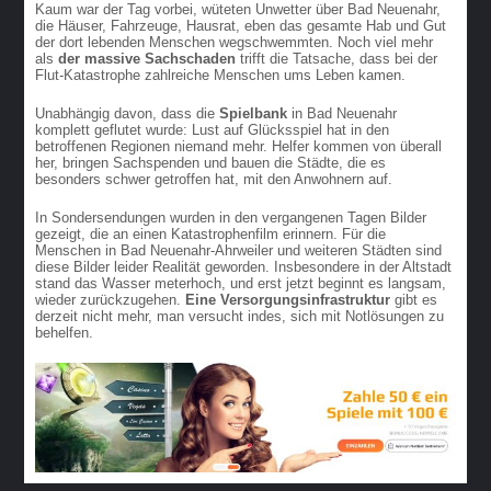
Kaum war der Tag vorbei, wüteten Unwetter über Bad Neuenahr,
die Häuser, Fahrzeuge, Hausrat, eben das gesamte Hab und Gut
der dort lebenden Menschen wegschwemmten. Noch viel mehr
als
der massive Sachschaden
trifft die Tatsache, dass bei der
Flut-Katastrophe zahlreiche Menschen ums Leben kamen.
Unabhängig davon, dass die
Spielbank
in Bad Neuenahr
komplett geflutet wurde: Lust auf Glücksspiel hat in den
betroffenen Regionen niemand mehr. Helfer kommen von überall
her, bringen Sachspenden und bauen die Städte, die es
besonders schwer getroffen hat, mit den Anwohnern auf.
In Sondersendungen wurden in den vergangenen Tagen Bilder
gezeigt, die an einen Katastrophenfilm erinnern. Für die
Menschen in Bad Neuenahr-Ahrweiler und weiteren Städten sind
diese Bilder leider Realität geworden. Insbesondere in der Altstadt
stand das Wasser meterhoch, und erst jetzt beginnt es langsam,
wieder zurückzugehen.
Eine Versorgungsinfrastruktur
gibt es
derzeit nicht mehr, man versucht indes, sich mit Notlösungen zu
behelfen.