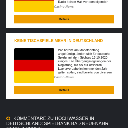
Radio keinen Halt vor dem eigentlich
geltenden Verbot. Da es k...
Casino News
Details
KEINE TISCHSPIELE MEHR IN DEUTSCHLAND
Wie bereits am Monatsanfang
angekündigt, ändert sich für deutsche
Spieler mit dem Stichtag 15.10.2020
einiges. Die Übergangsregelungen der
Regierung, die bis zur offiziellen
Lizenzvergabe im kommenden Jahr
gelten sollen, sind bereits von diversen
Unternehmen der Branche umges...
Casino News
Details
KOMMENTARE ZU HOCHWASSER IN
DEUTSCHLAND: SPIELBANK BAD NEUENAHR